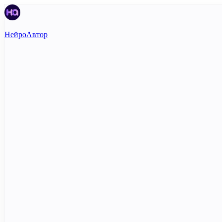
НейроАвтор