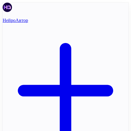
НейроАвтор