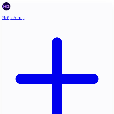
НейроАвтор