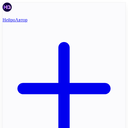
НейроАвтор