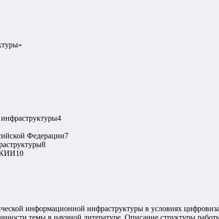
ктуры
»
 инфраструктуры
4
сийской Федерации
7
фраструктуры
8
 КИИ
10
ической информационной инфраструктуры в условиях цифровиза
отанности темы в научной литературе. Описание структуры рабо