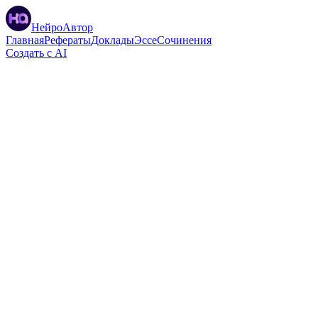
НейроАвтор
Главная
Рефераты
Доклады
Эссе
Сочинения
Создать с AI