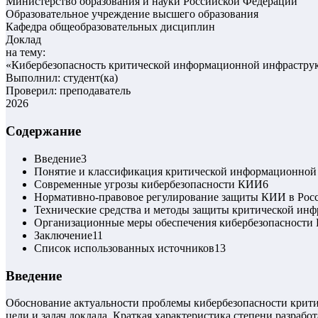
Министерство образования и науки Российской Федерации
Образовательное учреждение высшего образования
Кафедра общеобразовательных дисциплин
Доклад
на тему:
«
Кибербезопасность критической информационной инфрастру
Выполнил: студент(ка)
Проверил: преподаватель
2026
Содержание
Введение
3
Понятие и классификация критической информационной
Современные угрозы кибербезопасности КИИ
6
Нормативно-правовое регулирование защиты КИИ в Рос
Технические средства и методы защиты критической ин
Организационные меры обеспечения кибербезопасности
Заключение
11
Список использованных источников
13
Введение
Обоснование актуальности проблемы кибербезопасности крит
цели и задач доклада. Краткая характеристика степени разраб