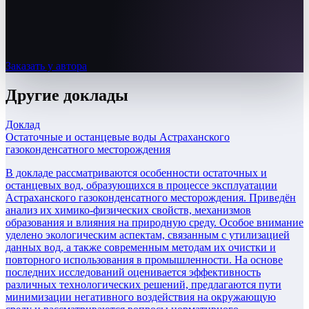
Заказать у автора
Другие
доклады
Доклад
Остаточные и останцевые воды Астраханского
газоконденсатного месторождения
В докладе рассматриваются особенности остаточных и
останцевых вод, образующихся в процессе эксплуатации
Астраханского газоконденсатного месторождения. Приведён
анализ их химико-физических свойств, механизмов
образования и влияния на природную среду. Особое внимание
уделено экологическим аспектам, связанным с утилизацией
данных вод, а также современным методам их очистки и
повторного использования в промышленности. На основе
последних исследований оценивается эффективность
различных технологических решений, предлагаются пути
минимизации негативного воздействия на окружающую