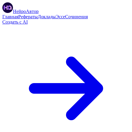
НейроАвтор
Главная
Рефераты
Доклады
Эссе
Сочинения
Создать с AI