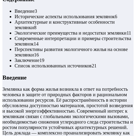
Введение
3
Исторические аспекты использования землянок
6
Архитектурные и конструктивные особенности
землянки
8
Экологические преимущества и недостатки землянки
11
Современные интерпретации и примеры строительства
землянок
14
Перспективы развития экологичного жилья на основе
землянки
16
Заключение
19
Список использованных источников
21
Введение
Землянка как форма жилья возникла в ответ на потребность
человека в защите от природных факторов и рациональном
использовании ресурсов. Её распространённость в истории
обусловлена доступностью материалов, простотой возведения
и высокой энергоэффективностью. Современный интерес к
землянкам связан с глобальными экологическими вызовами,
необходимостью снижения углеродного следа строительства и
ростом популярности устойчивых архитектурных решений.
Цель доклада — комплексно проанализировать землянку как