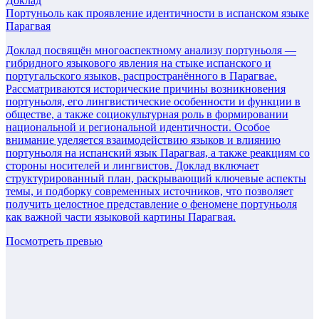
Доклад
Портуньоль как проявление идентичности в испанском языке
Парагвая
Доклад посвящён многоаспектному анализу портуньоля —
гибридного языкового явления на стыке испанского и
португальского языков, распространённого в Парагвае.
Рассматриваются исторические причины возникновения
портуньоля, его лингвистические особенности и функции в
обществе, а также социокультурная роль в формировании
национальной и региональной идентичности. Особое
внимание уделяется взаимодействию языков и влиянию
портуньоля на испанский язык Парагвая, а также реакциям со
стороны носителей и лингвистов. Доклад включает
структурированный план, раскрывающий ключевые аспекты
темы, и подборку современных источников, что позволяет
получить целостное представление о феномене портуньоля
как важной части языковой картины Парагвая.
Посмотреть превью