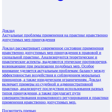
Доклад
Актуальные проблемы применения на практике нравственно
допустимых мер принуждения
Доклад рассматривает современное состояние применения
нравственно допустимых мер принуждения в правовой и
социальной практике. Анализируются теоретические и
практические аспекты, выделяются этические противоречия,
возникающие при реализации подобных мер. Особое
внимание уделяется актуальным проблемам: балансу между
эффективностью воздействия и соблюдением моральных
принципов, а также юридическим ограничениям. Доклад
включает примеры из судебной и административной
практики, анализирует последствия использования разных
типов принуждения, а также предлагает пути
совершенствования нормативного регулирования и практики
применения нравственно допустимых мер.
Посмотреть превью