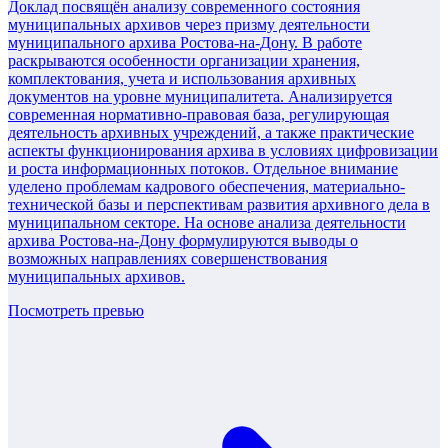
Доклад посвящён анализу современного состояния
муниципальных архивов через призму деятельности
муниципального архива Ростова-на-Дону. В работе
раскрываются особенности организации хранения,
комплектования, учета и использования архивных
документов на уровне муниципалитета. Анализируется
современная нормативно-правовая база, регулирующая
деятельность архивных учреждений, а также практические
аспекты функционирования архива в условиях цифровизации
и роста информационных потоков. Отдельное внимание
уделено проблемам кадрового обеспечения, материально-
технической базы и перспективам развития архивного дела в
муниципальном секторе. На основе анализа деятельности
архива Ростова-на-Дону формулируются выводы о
возможных направлениях совершенствования
муниципальных архивов.
Посмотреть превью