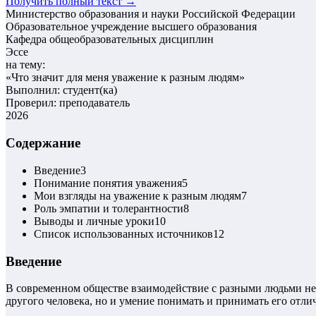
Получить полный текст →
Министерство образования и науки Российской Федерации
Образовательное учреждение высшего образования
Кафедра общеобразовательных дисциплин
Эссе
на тему:
«
Что значит для меня уважение к разным людям
»
Выполнил: студент(ка)
Проверил: преподаватель
2026
Содержание
Введение
3
Понимание понятия уважения
5
Мои взгляды на уважение к разным людям
7
Роль эмпатии и толерантности
8
Выводы и личные уроки
10
Список использованных источников
12
Введение
В современном обществе взаимодействие с разными людьми неи
другого человека, но и умение понимать и принимать его отли