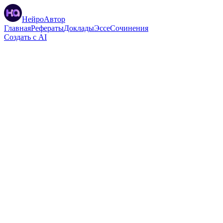
НейроАвтор
Главная
Рефераты
Доклады
Эссе
Сочинения
Создать с AI