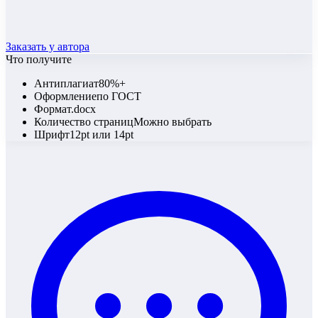
Заказать у автора
Что получите
Антиплагиат
80%+
Оформление
по ГОСТ
Формат
.docx
Количество страниц
Можно выбрать
Шрифт
12pt или 14pt