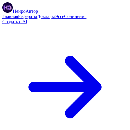
НейроАвтор
Главная
Рефераты
Доклады
Эссе
Сочинения
Создать с AI