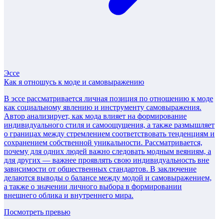
Эссе
Как я отношусь к моде и самовыражению
В эссе рассматривается личная позиция по отношению к моде
как социальному явлению и инструменту самовыражения.
Автор анализирует, как мода влияет на формирование
индивидуального стиля и самоощущения, а также размышляет
о границах между стремлением соответствовать тенденциям и
сохранением собственной уникальности. Рассматривается,
почему для одних людей важно следовать модным веяниям, а
для других — важнее проявлять свою индивидуальность вне
зависимости от общественных стандартов. В заключение
делаются выводы о балансе между модой и самовыражением,
а также о значении личного выбора в формировании
внешнего облика и внутреннего мира.
Посмотреть превью