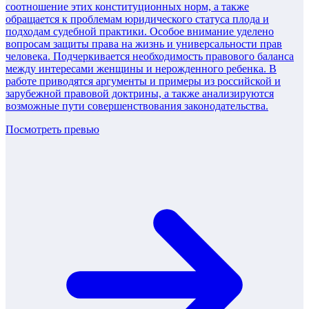
соотношение этих конституционных норм, а также
обращается к проблемам юридического статуса плода и
подходам судебной практики. Особое внимание уделено
вопросам защиты права на жизнь и универсальности прав
человека. Подчеркивается необходимость правового баланса
между интересами женщины и нерожденного ребенка. В
работе приводятся аргументы и примеры из российской и
зарубежной правовой доктрины, а также анализируются
возможные пути совершенствования законодательства.
Посмотреть превью