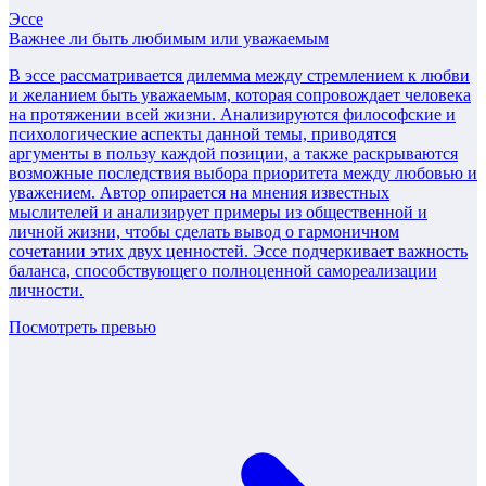
Эссе
Важнее ли быть любимым или уважаемым
В эссе рассматривается дилемма между стремлением к любви
и желанием быть уважаемым, которая сопровождает человека
на протяжении всей жизни. Анализируются философские и
психологические аспекты данной темы, приводятся
аргументы в пользу каждой позиции, а также раскрываются
возможные последствия выбора приоритета между любовью и
уважением. Автор опирается на мнения известных
мыслителей и анализирует примеры из общественной и
личной жизни, чтобы сделать вывод о гармоничном
сочетании этих двух ценностей. Эссе подчеркивает важность
баланса, способствующего полноценной самореализации
личности.
Посмотреть превью