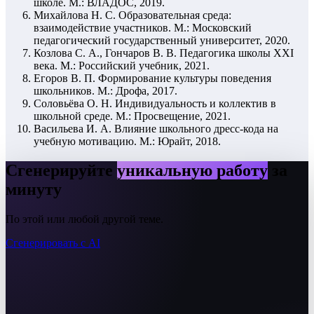
школе. М.: ВЛАДОС, 2019.
Михайлова Н. С. Образовательная среда:
взаимодействие участников. М.: Московский
педагогический государственный университет, 2020.
Козлова С. А., Гончаров В. В. Педагогика школы XXI
века. М.: Российский учебник, 2021.
Егоров В. П. Формирование культуры поведения
школьников. М.: Дрофа, 2017.
Соловьёва О. Н. Индивидуальность и коллектив в
школьной среде. М.: Просвещение, 2021.
Васильева И. А. Влияние школьного дресс-кода на
учебную мотивацию. М.: Юрайт, 2018.
Сгенерируйте
уникальную работу
за
минуту
По этой или любой другой теме.
Сгенерировать с AI