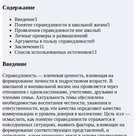
Содержание
Введение
3
Понятие справедливости в школьной жизни
5
Проявления справедливости вне школы
6
Личные примеры и размышления
8
Аргументы в пользу справедливости
9
Заключение
11
Список использованных источников
13
Введение
Справедливость — ключевая ценность, влияющая на
формирование личности в подростковом возрасте. В
школьной и внешкольной жизни она проявляется через
отношения с одноклассниками, учителями, друзьями и
членами семьи. Актуальность темы обусловлена
необходимостью воспитания честности, уважения и
ответственности, ведь эти качества определяют качество
коммуникации и уровень доверия в коллективе. Цель эссе —
осмыслить, как понятие справедливости отражается в
повседневных ситуациях, выявить факторы, влияющие на
формирование соответствующих представлений, и
определить, какие принципы лежат в основе справедливых