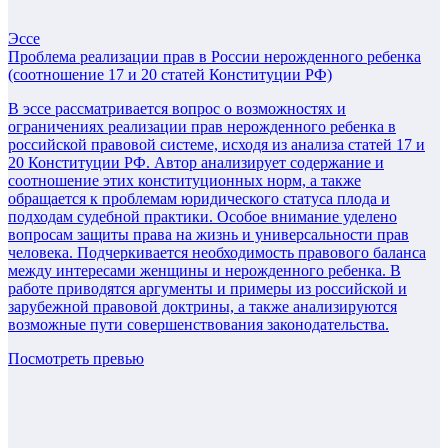
Эссе
Проблема реализации прав в России нерожденного ребенка
(соотношение 17 и 20 статей Конституции РФ)
В эссе рассматривается вопрос о возможностях и
ограничениях реализации прав нерожденного ребенка в
российской правовой системе, исходя из анализа статей 17 и
20 Конституции РФ. Автор анализирует содержание и
соотношение этих конституционных норм, а также
обращается к проблемам юридического статуса плода и
подходам судебной практики. Особое внимание уделено
вопросам защиты права на жизнь и универсальности прав
человека. Подчеркивается необходимость правового баланса
между интересами женщины и нерожденного ребенка. В
работе приводятся аргументы и примеры из российской и
зарубежной правовой доктрины, а также анализируются
возможные пути совершенствования законодательства.
Посмотреть превью