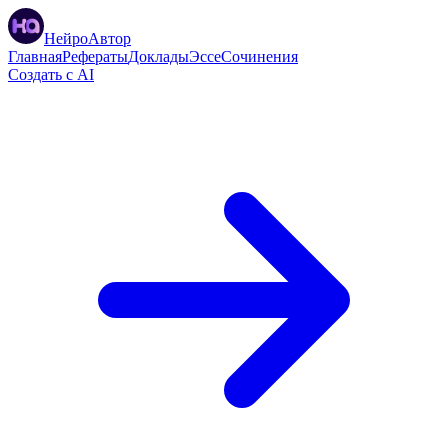
НейроАвтор
Главная
Рефераты
Доклады
Эссе
Сочинения
Создать с AI