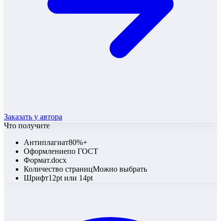
Заказать у автора
Что получите
Антиплагиат
80%+
Оформление
по ГОСТ
Формат
.docx
Количество страниц
Можно выбрать
Шрифт
12pt или 14pt