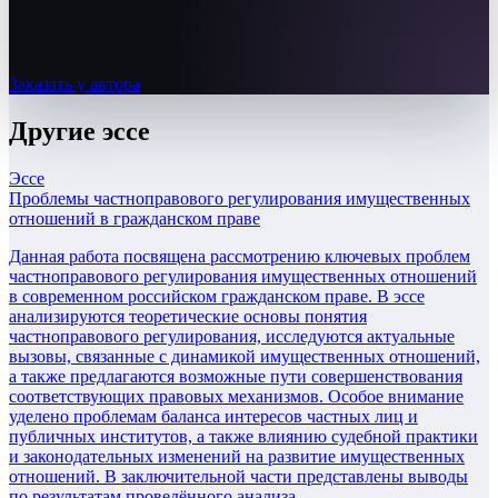
Заказать у автора
Другие
эссе
Эссе
Проблемы частноправового регулирования имущественных
отношений в гражданском праве
Данная работа посвящена рассмотрению ключевых проблем
частноправового регулирования имущественных отношений
в современном российском гражданском праве. В эссе
анализируются теоретические основы понятия
частноправового регулирования, исследуются актуальные
вызовы, связанные с динамикой имущественных отношений,
а также предлагаются возможные пути совершенствования
соответствующих правовых механизмов. Особое внимание
уделено проблемам баланса интересов частных лиц и
публичных институтов, а также влиянию судебной практики
и законодательных изменений на развитие имущественных
отношений. В заключительной части представлены выводы
по результатам проведённого анализа.