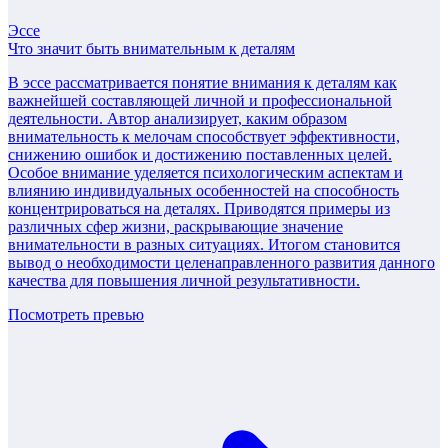
Эссе
Что значит быть внимательным к деталям
В эссе рассматривается понятие внимания к деталям как
важнейшей составляющей личной и профессиональной
деятельности. Автор анализирует, каким образом
внимательность к мелочам способствует эффективности,
снижению ошибок и достижению поставленных целей.
Особое внимание уделяется психологическим аспектам и
влиянию индивидуальных особенностей на способность
концентрироваться на деталях. Приводятся примеры из
различных сфер жизни, раскрывающие значение
внимательности в разных ситуациях. Итогом становится
вывод о необходимости целенаправленного развития данного
качества для повышения личной результативности.
Посмотреть превью