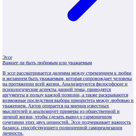
Эссе
Важнее ли быть любимым или уважаемым
В эссе рассматривается дилемма между стремлением к любви
и желанием быть уважаемым, которая сопровождает человека
на протяжении всей жизни. Анализируются философские и
психологические аспекты данной темы, приводятся
аргументы в пользу каждой позиции, а также раскрываются
возможные последствия выбора приоритета между любовью и
уважением. Автор опирается на мнения известных
мыслителей и анализирует примеры из общественной и
личной жизни, чтобы сделать вывод о гармоничном
сочетании этих двух ценностей. Эссе подчеркивает важность
баланса, способствующего полноценной самореализации
личности.