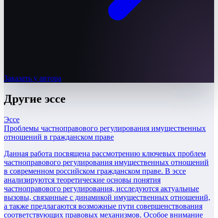
Заказать у автора
Другие
эссе
Эссе
Проблемы частноправового регулирования имущественных
отношений в гражданском праве
Данная работа посвящена рассмотрению ключевых проблем
частноправового регулирования имущественных отношений
в современном российском гражданском праве. В эссе
анализируются теоретические основы понятия
частноправового регулирования, исследуются актуальные
вызовы, связанные с динамикой имущественных отношений,
а также предлагаются возможные пути совершенствования
соответствующих правовых механизмов. Особое внимание