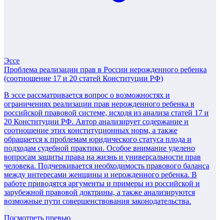
Эссе
Проблема реализации прав в России нерожденного ребенка
(соотношение 17 и 20 статей Конституции РФ)
В эссе рассматривается вопрос о возможностях и
ограничениях реализации прав нерожденного ребенка в
российской правовой системе, исходя из анализа статей 17 и
20 Конституции РФ. Автор анализирует содержание и
соотношение этих конституционных норм, а также
обращается к проблемам юридического статуса плода и
подходам судебной практики. Особое внимание уделено
вопросам защиты права на жизнь и универсальности прав
человека. Подчеркивается необходимость правового баланса
между интересами женщины и нерожденного ребенка. В
работе приводятся аргументы и примеры из российской и
зарубежной правовой доктрины, а также анализируются
возможные пути совершенствования законодательства.
Посмотреть превью