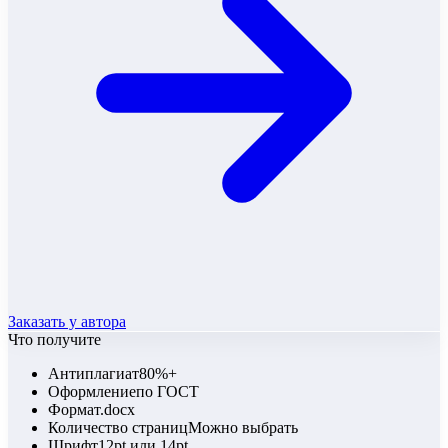
Заказать у автора
Что получите
Антиплагиат
80%+
Оформление
по ГОСТ
Формат
.docx
Количество страниц
Можно выбрать
Шрифт
12pt или 14pt