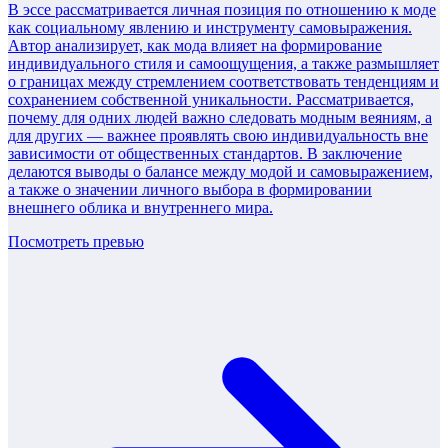
В эссе рассматривается личная позиция по отношению к моде
как социальному явлению и инструменту самовыражения.
Автор анализирует, как мода влияет на формирование
индивидуального стиля и самоощущения, а также размышляет
о границах между стремлением соответствовать тенденциям и
сохранением собственной уникальности. Рассматривается,
почему для одних людей важно следовать модным веяниям, а
для других — важнее проявлять свою индивидуальность вне
зависимости от общественных стандартов. В заключение
делаются выводы о балансе между модой и самовыражением,
а также о значении личного выбора в формировании
внешнего облика и внутреннего мира.
Посмотреть превью