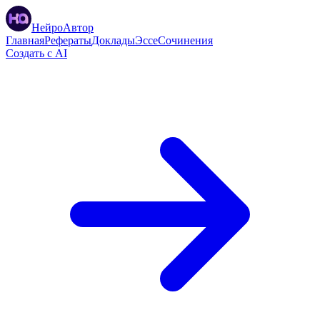
НейроАвтор
Главная
Рефераты
Доклады
Эссе
Сочинения
Создать с AI