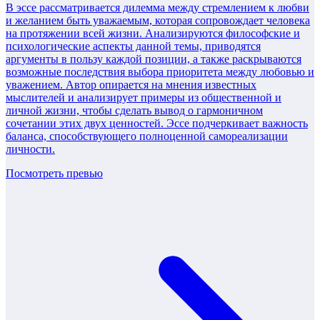
В эссе рассматривается дилемма между стремлением к любви
и желанием быть уважаемым, которая сопровождает человека
на протяжении всей жизни. Анализируются философские и
психологические аспекты данной темы, приводятся
аргументы в пользу каждой позиции, а также раскрываются
возможные последствия выбора приоритета между любовью и
уважением. Автор опирается на мнения известных
мыслителей и анализирует примеры из общественной и
личной жизни, чтобы сделать вывод о гармоничном
сочетании этих двух ценностей. Эссе подчеркивает важность
баланса, способствующего полноценной самореализации
личности.
Посмотреть превью