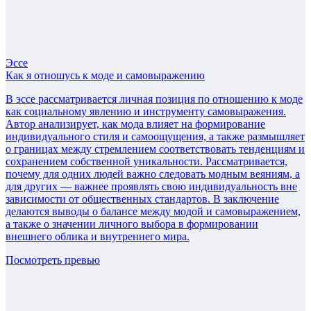
Эссе
Как я отношусь к моде и самовыражению
В эссе рассматривается личная позиция по отношению к моде
как социальному явлению и инструменту самовыражения.
Автор анализирует, как мода влияет на формирование
индивидуального стиля и самоощущения, а также размышляет
о границах между стремлением соответствовать тенденциям и
сохранением собственной уникальности. Рассматривается,
почему для одних людей важно следовать модным веяниям, а
для других — важнее проявлять свою индивидуальность вне
зависимости от общественных стандартов. В заключение
делаются выводы о балансе между модой и самовыражением,
а также о значении личного выбора в формировании
внешнего облика и внутреннего мира.
Посмотреть превью