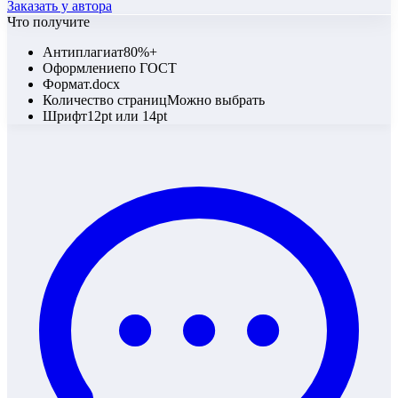
Заказать у автора
Что получите
Антиплагиат
80%+
Оформление
по ГОСТ
Формат
.docx
Количество страниц
Можно выбрать
Шрифт
12pt или 14pt