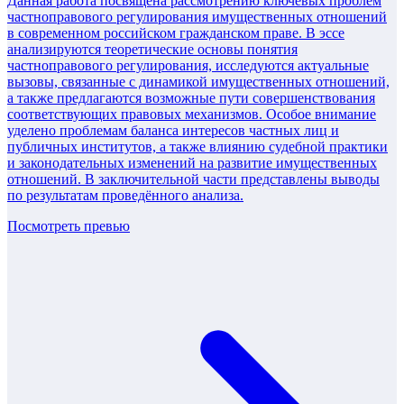
Данная работа посвящена рассмотрению ключевых проблем
частноправового регулирования имущественных отношений
в современном российском гражданском праве. В эссе
анализируются теоретические основы понятия
частноправового регулирования, исследуются актуальные
вызовы, связанные с динамикой имущественных отношений,
а также предлагаются возможные пути совершенствования
соответствующих правовых механизмов. Особое внимание
уделено проблемам баланса интересов частных лиц и
публичных институтов, а также влиянию судебной практики
и законодательных изменений на развитие имущественных
отношений. В заключительной части представлены выводы
по результатам проведённого анализа.
Посмотреть превью