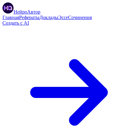
НейроАвтор
Главная
Рефераты
Доклады
Эссе
Сочинения
Создать с AI