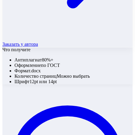
Заказать у автора
Что получите
Антиплагиат
80%+
Оформление
по ГОСТ
Формат
.docx
Количество страниц
Можно выбрать
Шрифт
12pt или 14pt