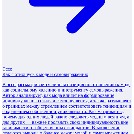
Эссе
Как я отношусь к моде и самовыражению
В эссе рассматривается личная позиция по отношению к моде
как социальному явлению и инструменту самовыражения.
Автор анализирует, как мода влияет на формирование
индивидуального стиля и самоощущения, а также размышляет
о границах между стремлением соответствовать тенденциям и
сохранением собственной уникальности. Рассматривается,
почему для одних людей важно следовать модным веяниям, а
для других — важнее проявлять свою индивидуальность вне
зависимости от общественных стандартов. В заключение
делаются выводы о балансе между модой и самовыражением,