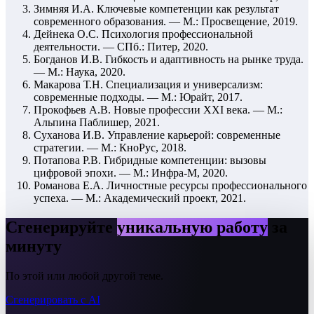
Зимняя И.А. Ключевые компетенции как результат
современного образования. — М.: Просвещение, 2019.
Дейнека О.С. Психология профессиональной
деятельности. — СПб.: Питер, 2020.
Богданов И.В. Гибкость и адаптивность на рынке труда.
— М.: Наука, 2020.
Макарова Т.Н. Специализация и универсализм:
современные подходы. — М.: Юрайт, 2017.
Прокофьев А.В. Новые профессии XXI века. — М.:
Альпина Паблишер, 2021.
Суханова И.В. Управление карьерой: современные
стратегии. — М.: КноРус, 2018.
Потапова Р.В. Гибридные компетенции: вызовы
цифровой эпохи. — М.: Инфра-М, 2020.
Романова Е.А. Личностные ресурсы профессионального
успеха. — М.: Академический проект, 2021.
Сгенерируйте
уникальную работу
за
минуту
По этой или любой другой теме.
Сгенерировать с AI