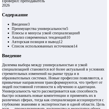
Проверил: преподаватель
2026
Содержание
Введение
3
Преимущества универсальности
5
Плюсы и минусы узкой специализации
8
Анализ современных тенденций
10
Авторская позиция и вывод
12
Список использованных источников
14
Введение
Дилемма выбора между универсальностью и узкой
специализацией становится всё более актуальной в условиях
стремительных изменений на рынке труда и в
образовательных системах. Новые профессии появляются, а
привычные направления трансформируются, что требует от
людей постоянной готовности к обучению и адаптации.
Универсальность часто рассматривается как способность
быстро осваивать новые компетенции и применять их в
различных сферах, тогда как специализация ассоциируется с
глубокими знаниями и экспертностью в одной области. Цель
эссе — проанализировать достоинства и недостатки обоих