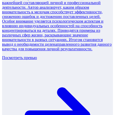
важнейшей составляющей личной и профессиональной
деятельности. Автор анализирует, каким образом
внимательность к мелочам способствует эффективности,
снижению ошибок и достижению поставленных целей.
Особое внимание уделяется психологическим аспектам и
влиянию индивидуальных особенностей на способность
концентрироваться на деталях. Приводятся примеры из
различных сфер жизни, раскрывающие значение
внимательности в разных ситуациях. Итогом становится
вывод о необходимости целенаправленного развития данного
качества для повышения личной результативности.
Посмотреть превью