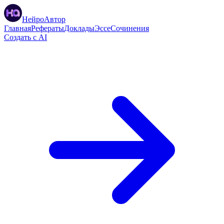
НейроАвтор
Главная
Рефераты
Доклады
Эссе
Сочинения
Создать с AI