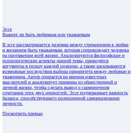
Эссе
Важнее ли быть любимым или уважаемым
В эссе рассматривается дилемма между стремлением к любви
и желанием быть уважаемым, которая сопровождает человека
на протяжении всей жизни. Анализируются философские и
психологические аспекты данной темы, приводятся
аргументы в пользу каждой позиции, а также раскрываются
возможные последствия выбора приоритета между любовью и
уважением. Автор опирается на мнения известных
мыслителей и анализирует примеры из общественной и
личной жизни, чтобы сделать вывод о гармоничном
сочетании этих двух ценностей. Эссе подчеркивает важность
баланса, способствующего полноценной самореализации
личности.
Посмотреть превью