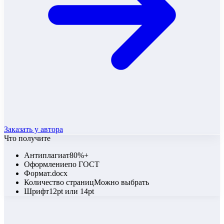
Заказать у автора
Что получите
Антиплагиат
80%+
Оформление
по ГОСТ
Формат
.docx
Количество страниц
Можно выбрать
Шрифт
12pt или 14pt