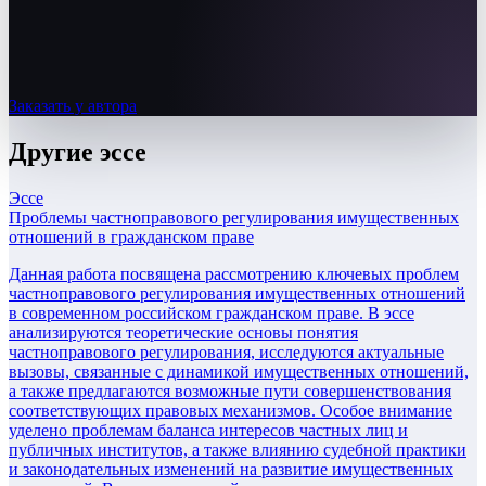
Заказать у автора
Другие
эссе
Эссе
Проблемы частноправового регулирования имущественных
отношений в гражданском праве
Данная работа посвящена рассмотрению ключевых проблем
частноправового регулирования имущественных отношений
в современном российском гражданском праве. В эссе
анализируются теоретические основы понятия
частноправового регулирования, исследуются актуальные
вызовы, связанные с динамикой имущественных отношений,
а также предлагаются возможные пути совершенствования
соответствующих правовых механизмов. Особое внимание
уделено проблемам баланса интересов частных лиц и
публичных институтов, а также влиянию судебной практики
и законодательных изменений на развитие имущественных