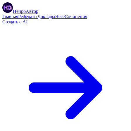
НейроАвтор
Главная
Рефераты
Доклады
Эссе
Сочинения
Создать с AI