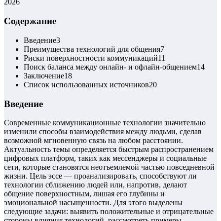
2026
Содержание
Введение
3
Преимущества технологий для общения
7
Риски поверхностности коммуникаций
11
Поиск баланса между онлайн- и офлайн-общением
14
Заключение
18
Список использованных источников
20
Введение
Современные коммуникационные технологии значительно
изменили способы взаимодействия между людьми, сделав
возможной мгновенную связь на любом расстоянии.
Актуальность темы определяется быстрым распространением
цифровых платформ, таких как мессенджеры и социальные
сети, которые становятся неотъемлемой частью повседневной
жизни. Цель эссе — проанализировать, способствуют ли
технологии сближению людей или, напротив, делают
общение поверхностным, лишая его глубины и
эмоциональной насыщенности. Для этого выделены
следующие задачи: выявить положительные и отрицательные
стороны влияния технологий, рассмотреть примеры