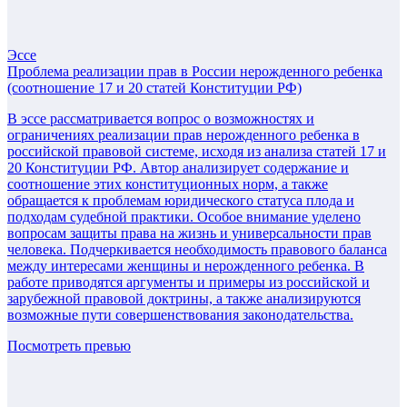
Эссе
Проблема реализации прав в России нерожденного ребенка
(соотношение 17 и 20 статей Конституции РФ)
В эссе рассматривается вопрос о возможностях и
ограничениях реализации прав нерожденного ребенка в
российской правовой системе, исходя из анализа статей 17 и
20 Конституции РФ. Автор анализирует содержание и
соотношение этих конституционных норм, а также
обращается к проблемам юридического статуса плода и
подходам судебной практики. Особое внимание уделено
вопросам защиты права на жизнь и универсальности прав
человека. Подчеркивается необходимость правового баланса
между интересами женщины и нерожденного ребенка. В
работе приводятся аргументы и примеры из российской и
зарубежной правовой доктрины, а также анализируются
возможные пути совершенствования законодательства.
Посмотреть превью