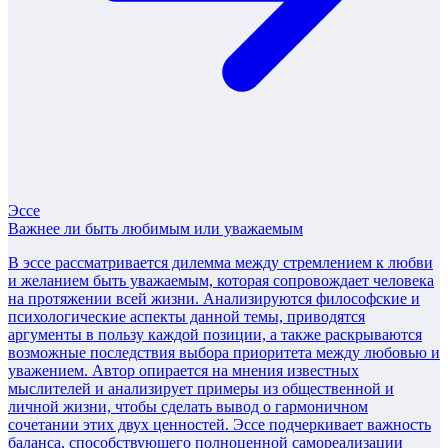
Эссе
Важнее ли быть любимым или уважаемым
В эссе рассматривается дилемма между стремлением к любви
и желанием быть уважаемым, которая сопровождает человека
на протяжении всей жизни. Анализируются философские и
психологические аспекты данной темы, приводятся
аргументы в пользу каждой позиции, а также раскрываются
возможные последствия выбора приоритета между любовью и
уважением. Автор опирается на мнения известных
мыслителей и анализирует примеры из общественной и
личной жизни, чтобы сделать вывод о гармоничном
сочетании этих двух ценностей. Эссе подчеркивает важность
баланса, способствующего полноценной самореализации