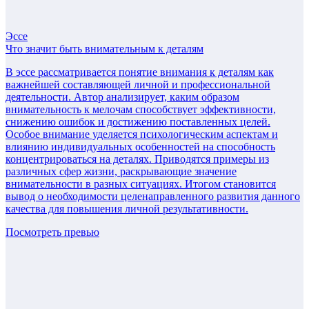
Эссе
Что значит быть внимательным к деталям
В эссе рассматривается понятие внимания к деталям как
важнейшей составляющей личной и профессиональной
деятельности. Автор анализирует, каким образом
внимательность к мелочам способствует эффективности,
снижению ошибок и достижению поставленных целей.
Особое внимание уделяется психологическим аспектам и
влиянию индивидуальных особенностей на способность
концентрироваться на деталях. Приводятся примеры из
различных сфер жизни, раскрывающие значение
внимательности в разных ситуациях. Итогом становится
вывод о необходимости целенаправленного развития данного
качества для повышения личной результативности.
Посмотреть превью