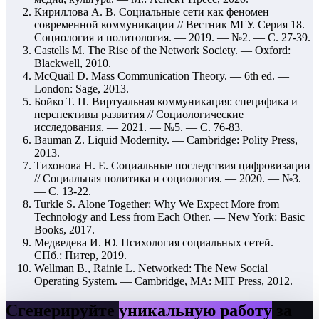
Кириллова А. В. Социальные сети как феномен
современной коммуникации // Вестник МГУ. Серия 18.
Социология и политология. — 2019. — №2. — С. 27-39.
Castells M. The Rise of the Network Society. — Oxford:
Blackwell, 2010.
McQuail D. Mass Communication Theory. — 6th ed. —
London: Sage, 2013.
Бойко Т. П. Виртуальная коммуникация: специфика и
перспективы развития // Социологические
исследования. — 2021. — №5. — С. 76-83.
Bauman Z. Liquid Modernity. — Cambridge: Polity Press,
2013.
Тихонова Н. Е. Социальные последствия цифровизации
// Социальная политика и социология. — 2020. — №3.
— С. 13-22.
Turkle S. Alone Together: Why We Expect More from
Technology and Less from Each Other. — New York: Basic
Books, 2017.
Медведева И. Ю. Психология социальных сетей. —
СПб.: Питер, 2019.
Wellman B., Rainie L. Networked: The New Social
Operating System. — Cambridge, MA: MIT Press, 2012.
Сгенерируйте
уникальную работу
за