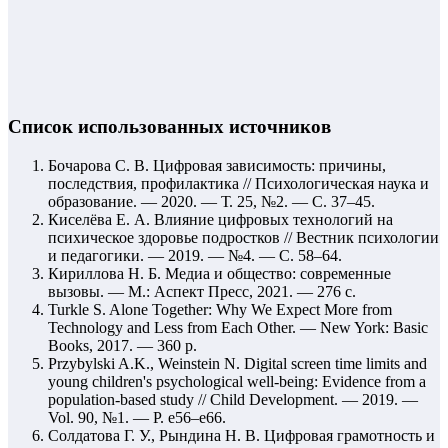
Список использованных источников
Бочарова С. В. Цифровая зависимость: причины,
последствия, профилактика // Психологическая наука и
образование. — 2020. — Т. 25, №2. — С. 37–45.
Киселёва Е. А. Влияние цифровых технологий на
психическое здоровье подростков // Вестник психологии
и педагогики. — 2019. — №4. — С. 58–64.
Кириллова Н. Б. Медиа и общество: современные
вызовы. — М.: Аспект Пресс, 2021. — 276 с.
Turkle S. Alone Together: Why We Expect More from
Technology and Less from Each Other. — New York: Basic
Books, 2017. — 360 p.
Przybylski A.K., Weinstein N. Digital screen time limits and
young children's psychological well-being: Evidence from a
population-based study // Child Development. — 2019. —
Vol. 90, №1. — P. e56–e66.
Солдатова Г. У., Рындина Н. В. Цифровая грамотность и