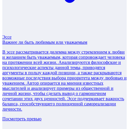
Эссе
Важнее ли быть любимым или уважаемым
В эссе рассматривается дилемма между стремлением к любви
и желанием быть уважаемым, которая сопровождает человека
на протяжении всей жизни. Анализируются философские и
психологические аспекты данной темы, приводятся
аргументы в пользу каждой позиции, а также раскрываются
возможные последствия выбора приоритета между любовью и
уважением. Автор опирается на мнения известных
мыслителей и анализирует примеры из общественной и
личной жизни, чтобы сделать вывод о гармоничном
сочетании этих двух ценностей. Эссе подчеркивает важность
баланса, способствующего полноценной самореализации
личности.
Посмотреть превью