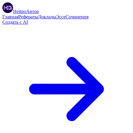
НейроАвтор
Главная
Рефераты
Доклады
Эссе
Сочинения
Создать с AI