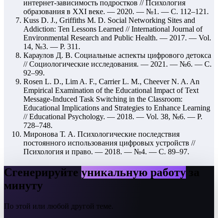
интернет-зависимость подростков // Психология
образования в XXI веке. — 2020. — №1. — С. 112–121.
Kuss D. J., Griffiths M. D. Social Networking Sites and
Addiction: Ten Lessons Learned // International Journal of
Environmental Research and Public Health. — 2017. — Vol.
14, №3. — P. 311.
Караулов Д. В. Социальные аспекты цифрового детокса
// Социологические исследования. — 2021. — №6. — С.
92–99.
Rosen L. D., Lim A. F., Carrier L. M., Cheever N. A. An
Empirical Examination of the Educational Impact of Text
Message-Induced Task Switching in the Classroom:
Educational Implications and Strategies to Enhance Learning
// Educational Psychology. — 2018. — Vol. 38, №6. — P.
728–748.
Миронова Т. А. Психологические последствия
постоянного использования цифровых устройств //
Психология и право. — 2018. — №4. — С. 89–97.
Сгенерируйте
уникальную работу
за
минуту
По этой или любой другой теме.