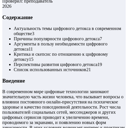
Проверил: преподаватель
2026
Содержание
Актуальность темы цифрового детокса в современном
обществе
3
Причины популярности цифрового детокса
7
Аргументы в пользу необходимости цифрового
детокса
11
Критика и скепсис по отношению к цифровому
детоксу
15
Перспективы развития цифрового детокса
19
Список использованных источников
21
Введение
В современном мире цифровые технологии занимают
значительную часть жизни человека, что вызывает вопросы о
влиянии постоянного онлайн-присутствия на психическое
здоровье и качество повседневной деятельности. Рост числа
пользователей социальных сетей, мессенджеров и других
цифровых сервисов приводит к увеличению времени,
проводимого за экранами, и появлению новых форм
зависимости. В этих условиях возникает интерес к практикам