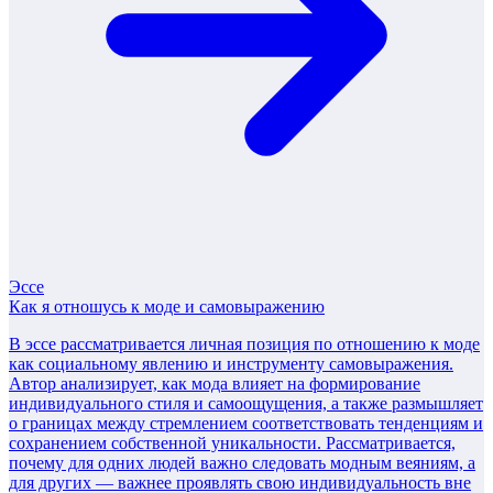
Эссе
Как я отношусь к моде и самовыражению
В эссе рассматривается личная позиция по отношению к моде
как социальному явлению и инструменту самовыражения.
Автор анализирует, как мода влияет на формирование
индивидуального стиля и самоощущения, а также размышляет
о границах между стремлением соответствовать тенденциям и
сохранением собственной уникальности. Рассматривается,
почему для одних людей важно следовать модным веяниям, а
для других — важнее проявлять свою индивидуальность вне