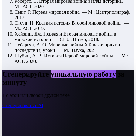
Робертс, Э. Вторая мировая война: взгляд историка. —
М.: АСТ, 2020.
Смит, Р. Первая мировая война. — М.: Центрполиграф,
2017.
Стоун, Н. Краткая история Второй мировой войны. —
М.: АСТ, 2019.
Хейзинг, Дж. Первая и Вторая мировые войны в
мировой истории. — СПб.: Питер, 2018.
Чубарьян, А. О. Мировые войны XX века: причины,
последствия, уроки. — М.: Наука, 2021.
Шубин, А. В. История Первой мировой войны. — М.:
АСТ, 2020.
Сгенерируйте
уникальную работу
за
минуту
По этой или любой другой теме.
Сгенерировать с AI