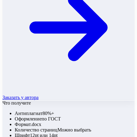
Заказать у автора
Что получите
Антиплагиат
80%+
Оформление
по ГОСТ
Формат
.docx
Количество страниц
Можно выбрать
Шрифт
12pt или 14pt