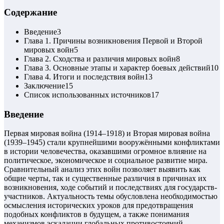
Содержание
Введение
3
Глава 1. Причины возникновения Первой и Второй
мировых войн
5
Глава 2. Сходства и различия мировых войн
8
Глава 3. Основные этапы и характер боевых действий
10
Глава 4. Итоги и последствия войн
13
Заключение
15
Список использованных источников
17
Введение
Первая мировая война (1914–1918) и Вторая мировая война
(1939–1945) стали крупнейшими вооружёнными конфликтами
в истории человечества, оказавшими огромное влияние на
политическое, экономическое и социальное развитие мира.
Сравнительный анализ этих войн позволяет выявить как
общие черты, так и существенные различия в причинах их
возникновения, ходе событий и последствиях для государств-
участников. Актуальность темы обусловлена необходимостью
осмысления исторических уроков для предотвращения
подобных конфликтов в будущем, а также понимания
механизмов эскалации глобальных противостояний.