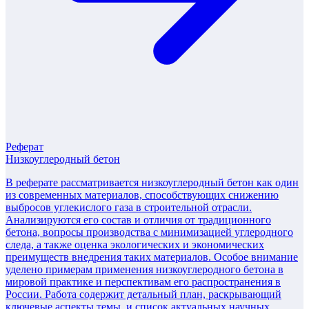
Реферат
Низкоуглеродный бетон
В реферате рассматривается низкоуглеродный бетон как один
из современных материалов, способствующих снижению
выбросов углекислого газа в строительной отрасли.
Анализируются его состав и отличия от традиционного
бетона, вопросы производства с минимизацией углеродного
следа, а также оценка экологических и экономических
преимуществ внедрения таких материалов. Особое внимание
уделено примерам применения низкоуглеродного бетона в
мировой практике и перспективам его распространения в
России. Работа содержит детальный план, раскрывающий
ключевые аспекты темы, и список актуальных научных