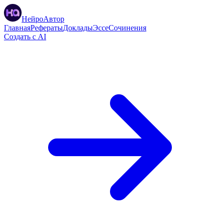
НейроАвтор
Главная
Рефераты
Доклады
Эссе
Сочинения
Создать с AI