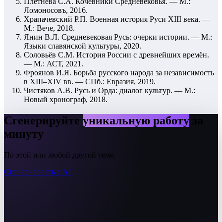
Плетнёва С.А. Кочевники Средневековья. — М.:
Ломоносовъ, 2016.
Храпачевский Р.П. Военная история Руси XIII века. —
М.: Вече, 2018.
Янин В.Л. Средневековая Русь: очерки истории. — М.:
Языки славянской культуры, 2020.
Соловьёв С.М. История России с древнейших времён.
— М.: АСТ, 2021.
Фроянов И.Я. Борьба русского народа за независимость
в XIII–XIV вв. — СПб.: Евразия, 2019.
Чистяков А.В. Русь и Орда: диалог культур. — М.:
Новый хронограф, 2018.
Сгенерируйте
уникальную работу
за
минуту
По этой или любой другой теме.
Сгенерировать с AI