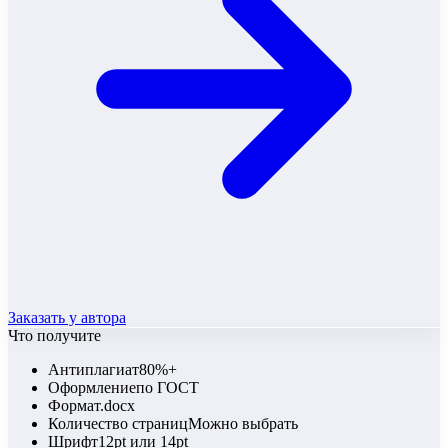
Заказать у автора
Что получите
Антиплагиат
80%+
Оформление
по ГОСТ
Формат
.docx
Количество страниц
Можно выбрать
Шрифт
12pt или 14pt