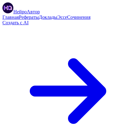
НейроАвтор
Главная
Рефераты
Доклады
Эссе
Сочинения
Создать с AI