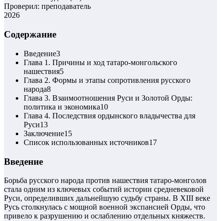
Проверил: преподаватель
2026
Содержание
Введение
3
Глава 1. Причины и ход татаро-монгольского
нашествия
5
Глава 2. Формы и этапы сопротивления русского
народа
8
Глава 3. Взаимоотношения Руси и Золотой Орды:
политика и экономика
10
Глава 4. Последствия ордынского владычества для
Руси
13
Заключение
15
Список использованных источников
17
Введение
Борьба русского народа против нашествия татаро-монголов
стала одним из ключевых событий истории средневековой
Руси, определивших дальнейшую судьбу страны. В XIII веке
Русь столкнулась с мощной военной экспансией Орды, что
привело к разрушению и ослаблению отдельных княжеств.