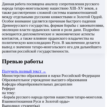
Данная работа посвящена анализу сопротивления русского
народа татаро-монгольскому нашествию XIII–XV веков, а
также рассмотрению сложной системы взаимоотношений
между отдельными русскими княжествами и Золотой Ордой.
Особое внимание уделяется причинам быстрого падения
Древнерусского государства, формам борьбы с завоевателями,
эволюции власти ордынских ханов и роли дани. Подробно
освещаются дипломатические и экономические аспекты
контактов, а также влияние ордынского владычества на
политическую консолидацию Руси. В заключении делается
вывод о значении татаро-монгольского ига для дальнейшего
развития российской государственности.
Превью работы
Получить полный текст →
Министерство образования и науки Российской Федерации
Образовательное учреждение высшего образования
Кафедра общеобразовательных дисциплин
Реферат
на тему:
«
Борьба русского народа против нашествия татаро-монголов.
Взаимоотношения Руси и Золотой орды
»
Выполнил: студент(ка)