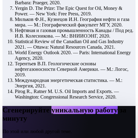
Barbara: Praeger, 2020.
Yergin D. The Prize: The Epic Quest for Oil, Money &
Power. — New York: Free Press, 2019.
Мильков Ф.Н., Кузнецов И.Н. География нефти и газа
мира. — М.: Географический факультет МГУ, 2020.
Нефтяная и газовая промышленность Канады / Под ред.
И.В. Колесникова. — М.: ВНИИОЭНГ, 2020.
Statistical Review of the Canadian Oil and Gas Industry
2021. — Ottawa: Natural Resources Canada, 2021.
World Energy Outlook 2020. — Paris: International Energy
Agency, 2020.
Терентьев В.П. Геологические основы
нефтегазоносности Северной Америки. — М.: Логос,
2019.
Международная энергетическая статистика. — М.:
Энергия, 2021.
Pirog R., Ratner M. U.S. Oil Imports and Exports. —
Washington: Congressional Research Service, 2020.
Сгенерируйте
уникальную работу
за
минуту
По этой или любой другой теме.