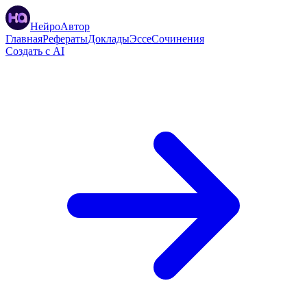
НейроАвтор
Главная
Рефераты
Доклады
Эссе
Сочинения
Создать с AI