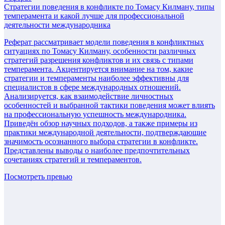
Стратегии поведения в конфликте по Томасу Килману, типы
темперамента и какой лучше для профессиональной
деятельности международника
Реферат рассматривает модели поведения в конфликтных
ситуациях по Томасу Килману, особенности различных
стратегий разрешения конфликтов и их связь с типами
темперамента. Акцентируется внимание на том, какие
стратегии и темпераменты наиболее эффективны для
специалистов в сфере международных отношений.
Анализируется, как взаимодействие личностных
особенностей и выбранной тактики поведения может влиять
на профессиональную успешность международника.
Приведён обзор научных подходов, а также примеры из
практики международной деятельности, подтверждающие
значимость осознанного выбора стратегии в конфликте.
Представлены выводы о наиболее предпочтительных
сочетаниях стратегий и темпераментов.
Посмотреть превью