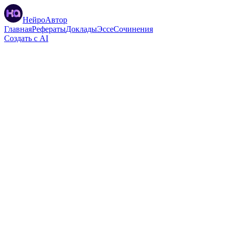
НейроАвтор
Главная
Рефераты
Доклады
Эссе
Сочинения
Создать с AI