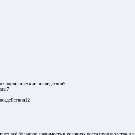
их экологические последствия
5
еды
7
воздействия
12
ают всё большую значимость в условиях роста производства и