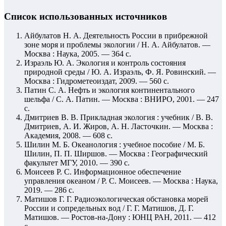
Список использованных источников
Айбулатов Н. А. Деятельность России в прибрежной
зоне моря и проблемы экологии / Н. А. Айбулатов. —
Москва : Наука, 2005. — 364 с.
Израэль Ю. А. Экология и контроль состояния
природной среды / Ю. А. Израэль, Ф. Я. Ровинский. —
Москва : Гидрометеоиздат, 2009. — 560 с.
Патин С. А. Нефть и экология континентального
шельфа / С. А. Патин. — Москва : ВНИРО, 2001. — 247
с.
Дмитриев В. В. Прикладная экология : учебник / В. В.
Дмитриев, А. И. Жиров, А. Н. Ласточкин. — Москва :
Академия, 2008. — 608 с.
Шилин М. Б. Океанология : учебное пособие / М. Б.
Шилин, П. П. Ширшов. — Москва : Географический
факультет МГУ, 2010. — 390 с.
Моисеев Р. С. Информационное обеспечение
управления океаном / Р. С. Моисеев. — Москва : Наука,
2019. — 286 с.
Матишов Г. Г. Радиоэкологическая обстановка морей
России и сопредельных вод / Г. Г. Матишов, Д. Г.
Матишов. — Ростов-на-Дону : ЮНЦ РАН, 2011. — 412