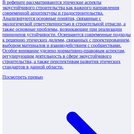
В реферате рассматриваются этические аспекты
экоустойчивого строительства как важного направления
современной архитектуры и градостроительства.
Анализируются основные понятия, связанные с
экологической ответственностью в строительной отрасли, а
также основные проблемы, возникающие при реализации
принципов устойчивости. Освещаются современные подходы
к решению этических дилемм, связанных с проектированием,
выбором материалов и взаимодействием с сообществами.
Особое внимание уделено нормативно-правовым аспектам,
регулирующим деятельность в сфере экоустойчивого
строительства, а также перспективам развития этических
стандартов в данной области.
Посмотреть превью