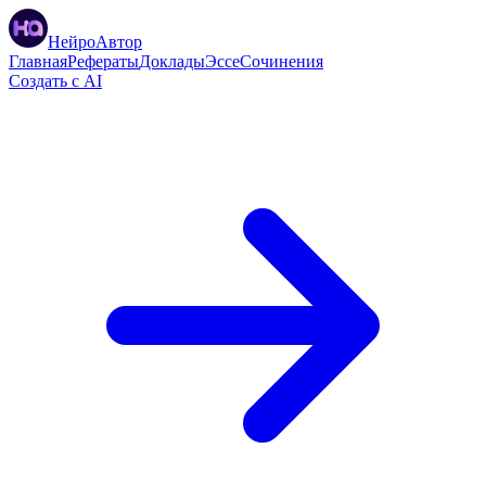
НейроАвтор
Главная
Рефераты
Доклады
Эссе
Сочинения
Создать с AI