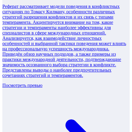
Реферат рассматривает модели поведения в конфликтных
ситуациях по Томасу Килману, особенности различных
стратегий разрешения конфликтов и их связь с типами
темперамента. Акцентируется внимание на том, какие
стратегии и темпераменты наиболее эффективны для
специалистов в сфере международных отношений.
Анализируется, как взаимодействие личностных
особенностей и выбранной тактики поведения может влиять
на профессиональную успешность международника.
Приведён обзор научных подходов, а также примеры из
практики международной деятельности, подтверждающие
значимость осознанного выбора стратегии в конфликте.
Представлены выводы о наиболее предпочтительных
сочетаниях стратегий и темпераментов.
Посмотреть превью