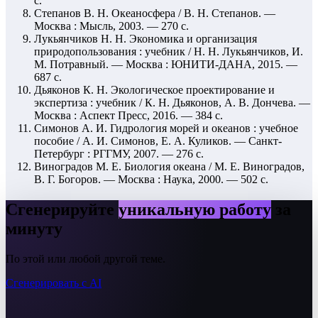
с.
Степанов В. Н. Океаносфера / В. Н. Степанов. —
Москва : Мысль, 2003. — 270 с.
Лукьянчиков Н. Н. Экономика и организация
природопользования : учебник / Н. Н. Лукьянчиков, И.
М. Потравный. — Москва : ЮНИТИ-ДАНА, 2015. —
687 с.
Дьяконов К. Н. Экологическое проектирование и
экспертиза : учебник / К. Н. Дьяконов, А. В. Дончева. —
Москва : Аспект Пресс, 2016. — 384 с.
Симонов А. И. Гидрология морей и океанов : учебное
пособие / А. И. Симонов, Е. А. Куликов. — Санкт-
Петербург : РГГМУ, 2007. — 276 с.
Виноградов М. Е. Биология океана / М. Е. Виноградов,
В. Г. Богоров. — Москва : Наука, 2000. — 502 с.
Сгенерируйте
уникальную работу
за
минуту
По этой или любой другой теме.
Сгенерировать с AI