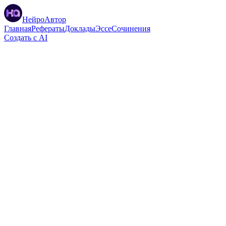
НейроАвтор
Главная
Рефераты
Доклады
Эссе
Сочинения
Создать с AI