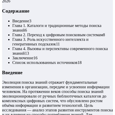
2026
Содержание
Введение
3
Глава 1. Каталоги и традиционные методы поиска
знаний
6
Глава 2. Переход к цифровым поисковым системам
8
Глава 3. Роль искусственного интеллекта и
генеративных подсказок
11
Глава 4. Вызовы и перспективы современного поиска
знаний
13
Заключение
16
Список использованных источников
18
Введение
Эволюция поиска знаний отражает фундаментальные
изменения в организации, передаче и усвоении информации
человеком. На протяжении веков способы поиска знаний
эволюционировали от ручных библиотечных каталогов до
комплексных цифровых систем, что обусловлено ростом
объёма информации и развитием технологий. Цель
исследования — анализ этапов развития инструментов поиска
и их влияния на способы потребления знаний. Для