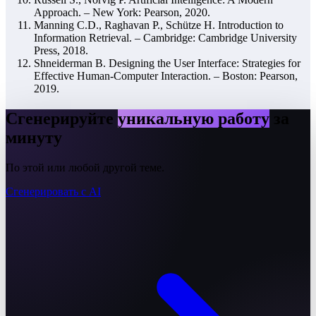
Approach. – New York: Pearson, 2020.
Manning C.D., Raghavan P., Schütze H. Introduction to
Information Retrieval. – Cambridge: Cambridge University
Press, 2018.
Shneiderman B. Designing the User Interface: Strategies for
Effective Human-Computer Interaction. – Boston: Pearson,
2019.
Сгенерируйте
уникальную работу
за
минуту
По этой или любой другой теме.
Сгенерировать с AI