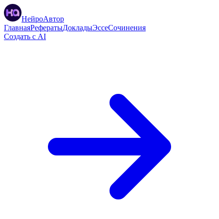
НейроАвтор
Главная
Рефераты
Доклады
Эссе
Сочинения
Создать с AI