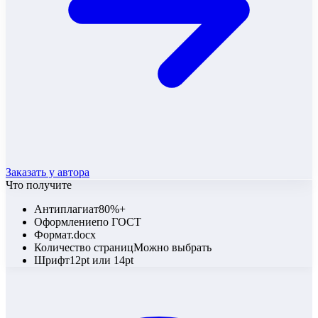
Заказать у автора
Что получите
Антиплагиат
80%+
Оформление
по ГОСТ
Формат
.docx
Количество страниц
Можно выбрать
Шрифт
12pt или 14pt