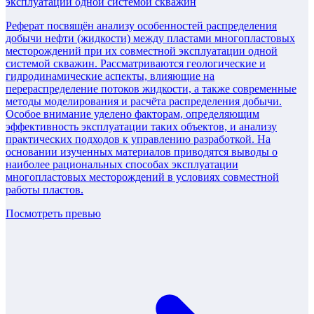
эксплуатации одной системой скважин
Реферат посвящён анализу особенностей распределения
добычи нефти (жидкости) между пластами многопластовых
месторождений при их совместной эксплуатации одной
системой скважин. Рассматриваются геологические и
гидродинамические аспекты, влияющие на
перераспределение потоков жидкости, а также современные
методы моделирования и расчёта распределения добычи.
Особое внимание уделено факторам, определяющим
эффективность эксплуатации таких объектов, и анализу
практических подходов к управлению разработкой. На
основании изученных материалов приводятся выводы о
наиболее рациональных способах эксплуатации
многопластовых месторождений в условиях совместной
работы пластов.
Посмотреть превью