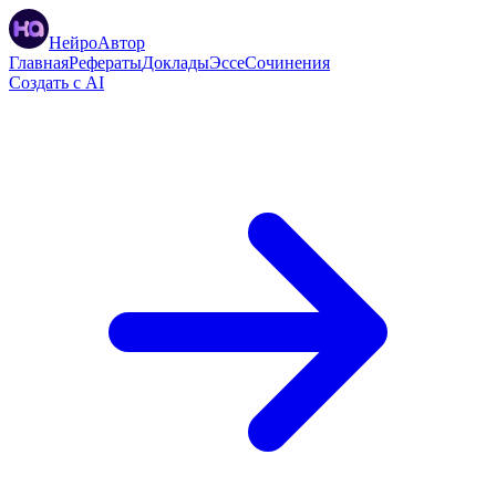
НейроАвтор
Главная
Рефераты
Доклады
Эссе
Сочинения
Создать с AI