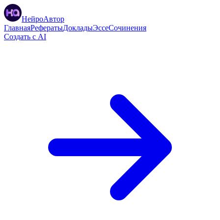
НейроАвтор
Главная
Рефераты
Доклады
Эссе
Сочинения
Создать с AI