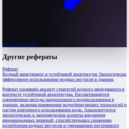
Заказать у автора
Другие
рефераты
Реферат
Водный менеджмент в устойчивой архитектуре Экологически
эффективное использование водных ресурсов в зданиях
Реферат посвящён анализу стратегий водного менеджмента в
контексте устойчивой архитектуры. Рассматриваются
современные методы рационального водопользования в
зданиях, включая применение водосберегающих технологий и
систем повторного использования воды. Анализируются
экологические и экономические аспекты внедрения
инновационных решений, способствующих снижению
потребления водных ресурсов и уменьшению негативного