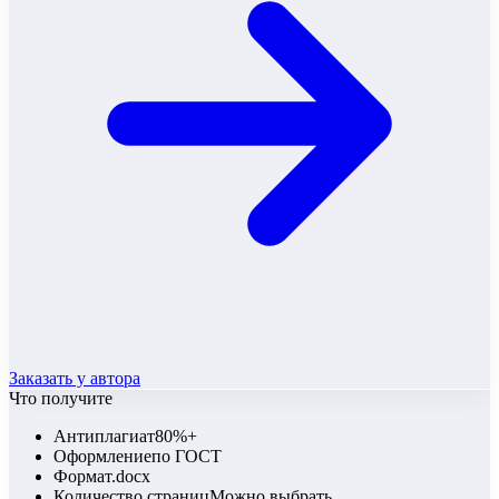
Заказать у автора
Что получите
Антиплагиат
80%+
Оформление
по ГОСТ
Формат
.docx
Количество страниц
Можно выбрать