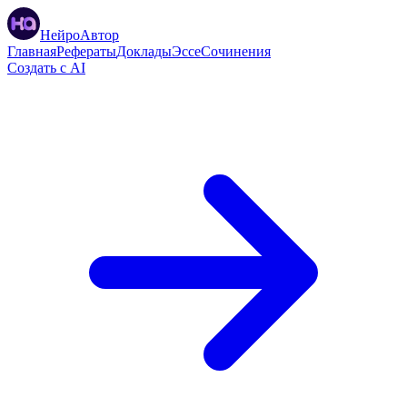
НейроАвтор
Главная
Рефераты
Доклады
Эссе
Сочинения
Создать с AI