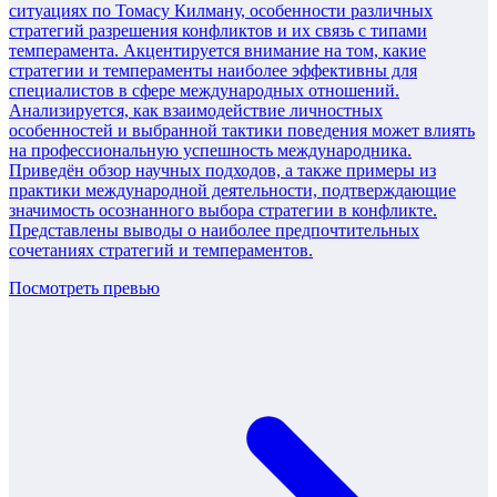
ситуациях по Томасу Килману, особенности различных
стратегий разрешения конфликтов и их связь с типами
темперамента. Акцентируется внимание на том, какие
стратегии и темпераменты наиболее эффективны для
специалистов в сфере международных отношений.
Анализируется, как взаимодействие личностных
особенностей и выбранной тактики поведения может влиять
на профессиональную успешность международника.
Приведён обзор научных подходов, а также примеры из
практики международной деятельности, подтверждающие
значимость осознанного выбора стратегии в конфликте.
Представлены выводы о наиболее предпочтительных
сочетаниях стратегий и темпераментов.
Посмотреть превью