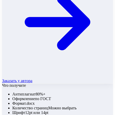
Заказать у автора
Что получите
Антиплагиат
80%+
Оформление
по ГОСТ
Формат
.docx
Количество страниц
Можно выбрать
Шрифт
12pt или 14pt