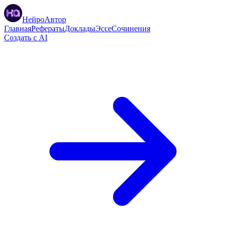
НейроАвтор
Главная
Рефераты
Доклады
Эссе
Сочинения
Создать с AI