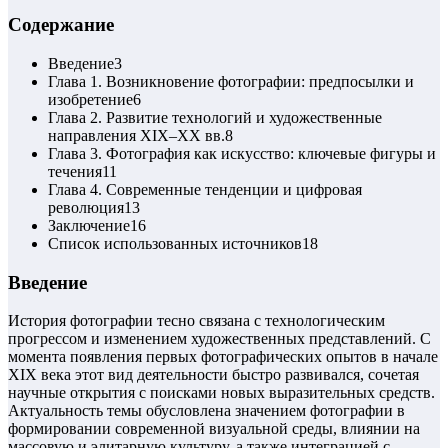
Содержание
Введение
3
Глава 1. Возникновение фотографии: предпосылки и
изобретение
6
Глава 2. Развитие технологий и художественные
направления XIX–XX вв.
8
Глава 3. Фотография как искусство: ключевые фигуры и
течения
11
Глава 4. Современные тенденции и цифровая
революция
13
Заключение
16
Список использованных источников
18
Введение
История фотографии тесно связана с технологическим
прогрессом и изменением художественных представлений. С
момента появления первых фотографических опытов в начале
XIX века этот вид деятельности быстро развивался, сочетая
научные открытия с поисками новых выразительных средств.
Актуальность темы обусловлена значением фотографии в
формировании современной визуальной среды, влиянии на
массовую и элитарную культуру, а также интеграцией с