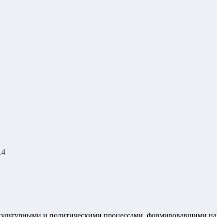
14
щекультурными и политическими процессами, формировавшими на