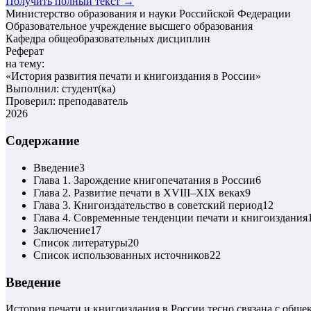
Получить полный текст →
Министерство образования и науки Российской Федерации
Образовательное учреждение высшего образования
Кафедра общеобразовательных дисциплин
Реферат
на тему:
«
История развития печати и книгоиздания в России
»
Выполнил: студент(ка)
Проверил: преподаватель
2026
Содержание
Введение
3
Глава 1. Зарождение книгопечатания в России
6
Глава 2. Развитие печати в XVIII–XIX веках
9
Глава 3. Книгоиздательство в советский период
12
Глава 4. Современные тенденции печати и книгоиздания
Заключение
17
Список литературы
20
Список использованных источников
22
Введение
История печати и книгоиздания в России тесно связана с об