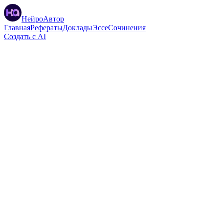
НейроАвтор
Главная
Рефераты
Доклады
Эссе
Сочинения
Создать с AI