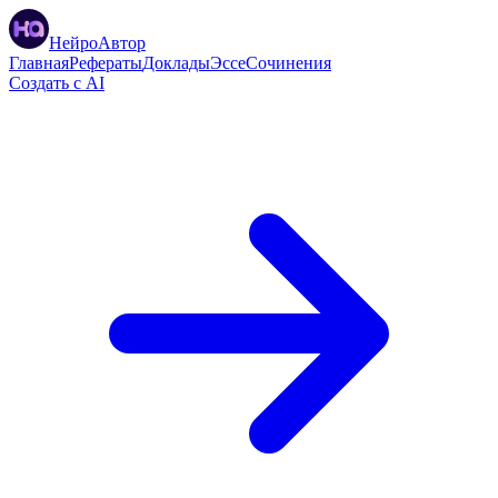
НейроАвтор
Главная
Рефераты
Доклады
Эссе
Сочинения
Создать с AI