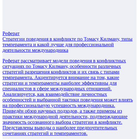
Реферат
Стратегии поведения в конфликте по Томасу Килману, типы
темперамента и какой лучше для профессиональной
деятельности международника
Реферат рассматривает модели поведения в конфликтных
ситуациях по Томасу Килману, особенности различных
стратегий разрешения конфликтов и их связь с типами
темперамента. Акцентируется внимание на том, какие
стратегии и темпераменты наиболее эффективны для
специалистов в сфере международных отношений.
Анализируется, как взаимодействие личностных
особенностей и выбранной тактики поведения может влиять
на профессиональную успешность международника.
Приведён обзор научных подходов, а также примеры из
практики международной деятельности, подтверждающие
значимость осознанного выбора стратегии в конфликте.
Представлены выводы о наиболее предпочтительных
сочетаниях стратегий и темпераментов.