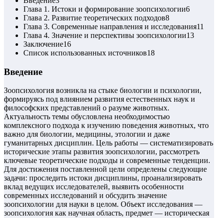
Введение
3
Глава 1. Истоки и формирование зоопсихологии
6
Глава 2. Развитие теоретических подходов
8
Глава 3. Современные направления и исследования
11
Глава 4. Значение и перспективы зоопсихологии
13
Заключение
16
Список использованных источников
18
Введение
Зоопсихология возникла на стыке биологии и психологии,
формируясь под влиянием развития естественных наук и
философских представлений о разуме животных.
Актуальность темы обусловлена необходимостью
комплексного подхода к изучению поведения животных, что
важно для биологии, медицины, этологии и даже
гуманитарных дисциплин. Цель работы — систематизировать
исторические этапы развития зоопсихологии, рассмотреть
ключевые теоретические подходы и современные тенденции.
Для достижения поставленной цели определены следующие
задачи: проследить истоки дисциплины, проанализировать
вклад ведущих исследователей, выявить особенности
современных исследований и обсудить значение
зоопсихологии для науки в целом. Объект исследования —
зоопсихология как научная область, предмет — историческая