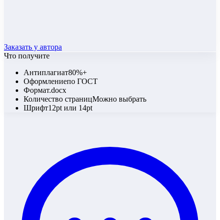
Заказать у автора
Что получите
Антиплагиат
80%+
Оформление
по ГОСТ
Формат
.docx
Количество страниц
Можно выбрать
Шрифт
12pt или 14pt