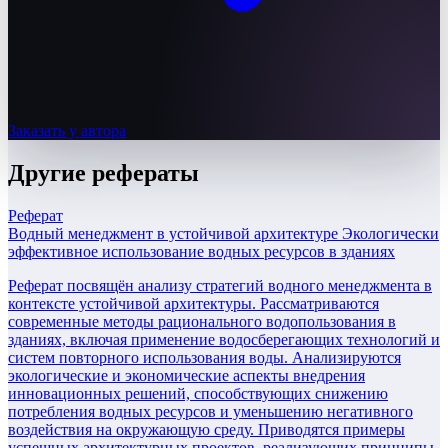
Заказать у автора
Другие
рефераты
Реферат
Водный менеджмент в устойчивой архитектуре Экологически
эффективное использование водных ресурсов в зданиях
Реферат посвящён анализу стратегий водного менеджмента в
контексте устойчивой архитектуры. Рассматриваются
современные методы рационального водопользования в
зданиях, включая применение водосберегающих технологий и
систем повторного использования воды. Анализируются
экологические и экономические аспекты внедрения
инновационных решений, способствующих снижению
потребления водных ресурсов и уменьшению негативного
воздействия на окружающую среду. Приводятся примеры
успешных архитектурных проектов, реализующих принципы