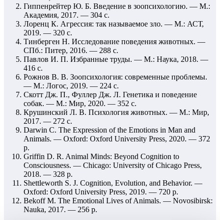
Гиппенрейтер Ю. Б. Введение в зоопсихологию. — М.:
Академия, 2017. — 304 с.
Лоренц К. Агрессия: так называемое зло. — М.: АСТ,
2019. — 320 с.
Тинберген Н. Исследование поведения животных. —
СПб.: Питер, 2016. — 288 с.
Павлов И. П. Избранные труды. — М.: Наука, 2018. —
416 с.
Рожнов В. В. Зоопсихология: современные проблемы.
— М.: Логос, 2019. — 224 с.
Скотт Дж. П., Фуллер Дж. Л. Генетика и поведение
собак. — М.: Мир, 2020. — 352 с.
Крушинский Л. В. Психология животных. — М.: Мир,
2017. — 272 с.
Darwin C. The Expression of the Emotions in Man and
Animals. — Oxford: Oxford University Press, 2020. — 372
p.
Griffin D. R. Animal Minds: Beyond Cognition to
Consciousness. — Chicago: University of Chicago Press,
2018. — 328 p.
Shettleworth S. J. Cognition, Evolution, and Behavior. —
Oxford: Oxford University Press, 2019. — 720 p.
Bekoff M. The Emotional Lives of Animals. — Novosibirsk:
Nauka, 2017. — 256 p.