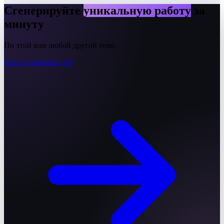
Сгенерируйте
уникальную работу
за
минуту
По этой или любой другой теме.
Сгенерировать с AI