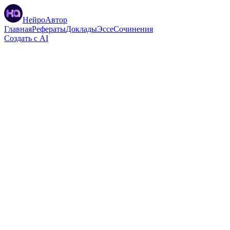
НейроАвтор
Главная
Рефераты
Доклады
Эссе
Сочинения
Создать с AI