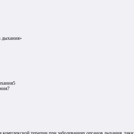
в дыхания
»
ыхания
5
ания
7
 комплексной терапии при заболеваниях органов дыхания, таких