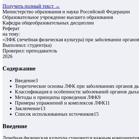
Получить полный текст →
Министерство образования и науки Российской Федерации
Образовательное учреждение высшего образования
Кафедра общеобразовательных дисциплин
Реферат
на тему:
«
ЛФК (лечебная физическая культура) при заболевании органо
Выполнил: студент(ка)
Проверил: преподаватель
2026
Содержание
Введение
3
Теоретические основы ЛФК при заболеваниях органов д
Классификация и особенности заболеваний органов дых
Методы и принципы проведения ЛФК
9
Примеры упражнений и комплексов ЛФК
11
Заключение
13
Список использованных источников
15
Введение
Лечебная физическая культура становится важным компонентом