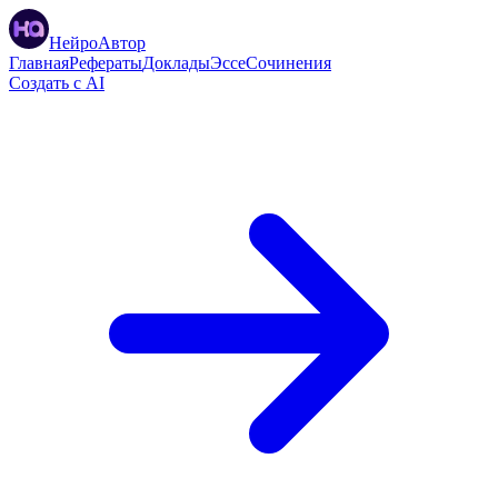
НейроАвтор
Главная
Рефераты
Доклады
Эссе
Сочинения
Создать с AI