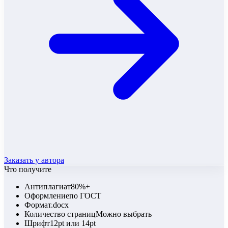
Заказать у автора
Что получите
Антиплагиат
80%+
Оформление
по ГОСТ
Формат
.docx
Количество страниц
Можно выбрать
Шрифт
12pt или 14pt