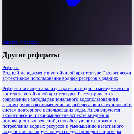
Заказать у автора
Другие
рефераты
Реферат
Водный менеджмент в устойчивой архитектуре Экологически
эффективное использование водных ресурсов в зданиях
Реферат посвящён анализу стратегий водного менеджмента в
контексте устойчивой архитектуры. Рассматриваются
современные методы рационального водопользования в
зданиях, включая применение водосберегающих технологий и
систем повторного использования воды. Анализируются
экологические и экономические аспекты внедрения
инновационных решений, способствующих снижению
потребления водных ресурсов и уменьшению негативного
воздействия на окружающую среду. Приводятся примеры