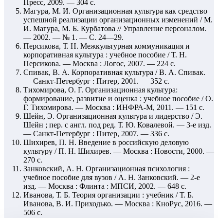
Пресс, 2009. — 304 с.
Магура, М. И. Организационная культура как средство
успешной реализации организационных изменений / М.
И. Магура, М. Б. Курбатова // Управление персоналом.
— 2002. — № 1. — С. 24—29.
Персикова, Т. Н. Межкультурная коммуникация и
корпоративная культура : учебное пособие / Т. Н.
Персикова. — Москва : Логос, 2007. — 224 с.
Спивак, В. А. Корпоративная культура / В. А. Спивак.
— Санкт-Петербург : Питер, 2001. — 352 с.
Тихомирова, О. Г. Организационная культура:
формирование, развитие и оценка : учебное пособие / О.
Г. Тихомирова. — Москва : ИНФРА-М, 2011. — 151 с.
Шейн, Э. Организационная культура и лидерство / Э.
Шейн ; пер. с англ. под ред. Т. Ю. Ковалевой. — 3-е изд.
— Санкт-Петербург : Питер, 2007. — 336 с.
Шихирев, П. Н. Введение в российскую деловую
культуру / П. Н. Шихирев. — Москва : Новости, 2000. —
270 с.
Занковский, А. Н. Организационная психология :
учебное пособие для вузов / А. Н. Занковский. — 2-е
изд. — Москва : Флинта : МПСИ, 2002. — 648 с.
Иванова, Т. Б. Теория организации : учебник / Т. Б.
Иванова, В. И. Приходько. — Москва : КноРус, 2016. —
506 с.