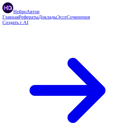
НейроАвтор
Главная
Рефераты
Доклады
Эссе
Сочинения
Создать с AI