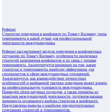
Реферат
Стратегии поведения в конфликте по Томасу Килману, типы
темперамента и какой лучше для профессиональной
деятельности международника
Реферат рассматривает модели поведения в конфликтных
ситуациях по Томасу Килману, особенности различных
стратегий разрешения конфликтов и их связь с типами
темперамента. Акцентируется внимание на том, какие
стратегии и темпераменты наиболее эффективны для
специалистов в сфере международных отношений.
Анализируется, как взаимодействие личностных
особенностей и выбранной тактики поведения может влиять
на профессиональную успешность международника.
Приведён обзор научных подходов, а также примеры из
практики международной деятельности, подтверждающие
значимость осознанного выбора стратегии в конфликте.
Представлены выводы о наиболее предпочтительных
сочетаниях стратегий и темпераментов.