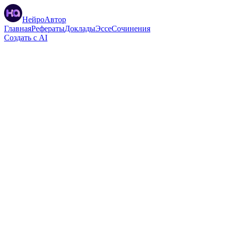
НейроАвтор
Главная
Рефераты
Доклады
Эссе
Сочинения
Создать с AI