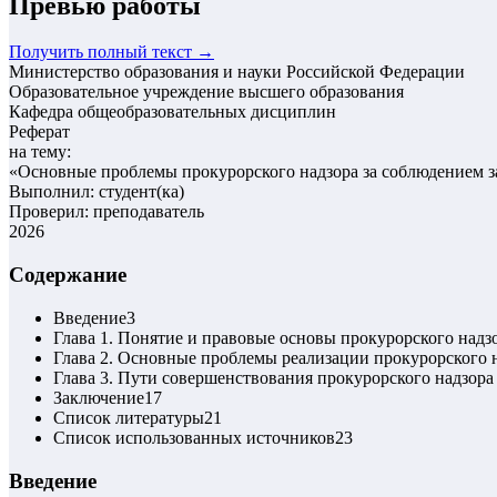
Превью работы
Получить полный текст →
Министерство образования и науки Российской Федерации
Образовательное учреждение высшего образования
Кафедра общеобразовательных дисциплин
Реферат
на тему:
«
Основные проблемы прокурорского надзора за соблюдением за
Выполнил: студент(ка)
Проверил: преподаватель
2026
Содержание
Введение
3
Глава 1. Понятие и правовые основы прокурорского надз
Глава 2. Основные проблемы реализации прокурорского н
Глава 3. Пути совершенствования прокурорского надзора
Заключение
17
Список литературы
21
Список использованных источников
23
Введение