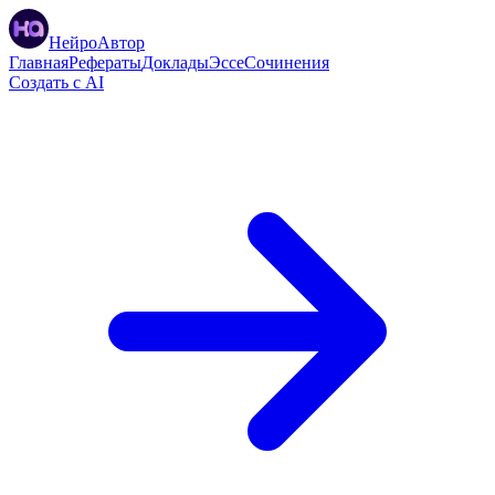
НейроАвтор
Главная
Рефераты
Доклады
Эссе
Сочинения
Создать с AI