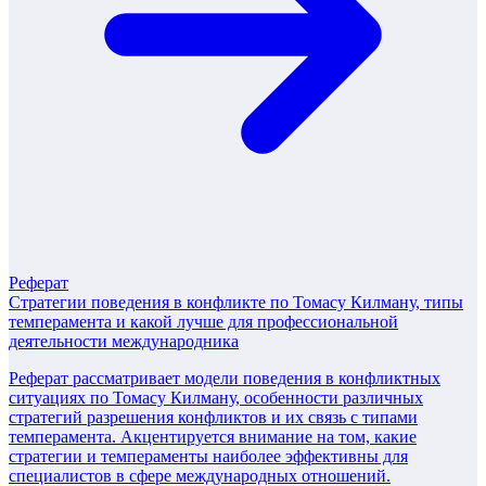
Реферат
Стратегии поведения в конфликте по Томасу Килману, типы
темперамента и какой лучше для профессиональной
деятельности международника
Реферат рассматривает модели поведения в конфликтных
ситуациях по Томасу Килману, особенности различных
стратегий разрешения конфликтов и их связь с типами
темперамента. Акцентируется внимание на том, какие
стратегии и темпераменты наиболее эффективны для
специалистов в сфере международных отношений.