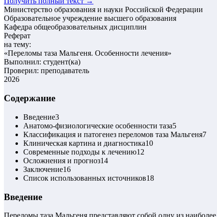
Получить полный текст →
Министерство образования и науки Российской Федерации
Образовательное учреждение высшего образования
Кафедра общеобразовательных дисциплин
Реферат
на тему:
«
Переломы таза Мальгеня. Особенности лечения
»
Выполнил: студент(ка)
Проверил: преподаватель
2026
Содержание
Введение
3
Анатомо-физиологические особенности таза
5
Классификация и патогенез переломов таза Мальгеня
7
Клиническая картина и диагностика
10
Современные подходы к лечению
12
Осложнения и прогноз
14
Заключение
16
Список использованных источников
18
Введение
Переломы таза Мальгеня представляют собой одну из наиболе