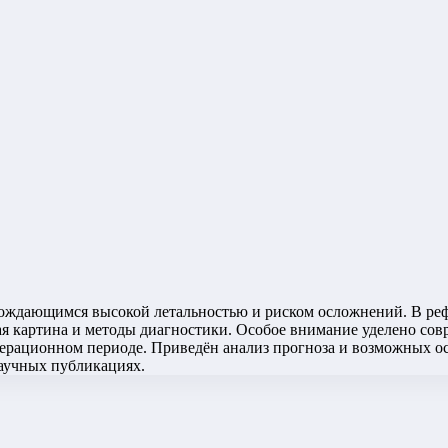
вождающимся высокой летальностью и риском осложнений. В реф
ая картина и методы диагностики. Особое внимание уделено с
перационном периоде. Приведён анализ прогноза и возможных о
научных публикациях.