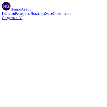
НейроАвтор
Главная
Рефераты
Доклады
Эссе
Сочинения
Создать с AI