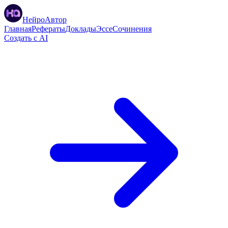
НейроАвтор
Главная
Рефераты
Доклады
Эссе
Сочинения
Создать с AI