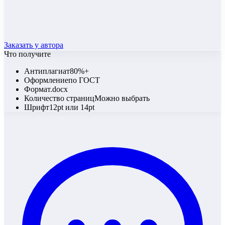
Заказать у автора
Что получите
Антиплагиат
80%+
Оформление
по ГОСТ
Формат
.docx
Количество страниц
Можно выбрать
Шрифт
12pt или 14pt