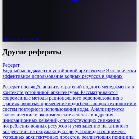
Заказать у автора
Другие
рефераты
Реферат
Водный менеджмент в устойчивой архитектуре Экологически
эффективное использование водных ресурсов в зданиях
Реферат посвящён анализу стратегий водного менеджмента в
контексте устойчивой архитектуры. Рассматриваются
современные методы рационального водопользования в
зданиях, включая применение водосберегающих технологий и
систем повторного использования воды. Анализируются
экологические и экономические аспекты внедрения
инновационных решений, способствующих снижению
потребления водных ресурсов и уменьшению негативного
воздействия на окружающую среду. Приводятся примеры
успешных архитектурных проектов, реализующих принципы