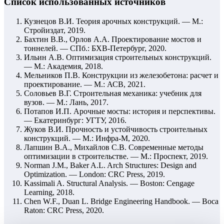
Список использованных источников
Кузнецов В.И. Теория арочных конструкций. — М.:
Стройиздат, 2019.
Бахтин В.В., Орлов А.А. Проектирование мостов и
тоннелей. — СПб.: БХВ-Петербург, 2020.
Ильин А.В. Оптимизация строительных конструкций.
— М.: Академия, 2018.
Мельников П.В. Конструкции из железобетона: расчет и
проектирование. — М.: АСВ, 2021.
Соловьев В.Г. Строительная механика: учебник для
вузов. — М.: Лань, 2017.
Потапов И.П. Арочные мосты: история и перспективы.
— Екатеринбург: УГТУ, 2016.
Жуков В.И. Прочность и устойчивость строительных
конструкций. — М.: Инфра-М, 2020.
Лапшин В.А., Михайлов С.В. Современные методы
оптимизации в строительстве. — М.: Проспект, 2019.
Norman J.M., Baker A.L. Arch Structures: Design and
Optimization. — London: CRC Press, 2019.
Kassimali A. Structural Analysis. — Boston: Cengage
Learning, 2018.
Chen W.F., Duan L. Bridge Engineering Handbook. — Boca
Raton: CRC Press, 2020.