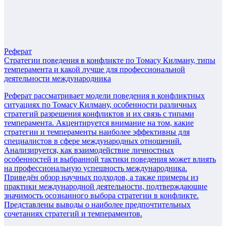
Реферат
Стратегии поведения в конфликте по Томасу Килману, типы
темперамента и какой лучше для профессиональной
деятельности международника
Реферат рассматривает модели поведения в конфликтных
ситуациях по Томасу Килману, особенности различных
стратегий разрешения конфликтов и их связь с типами
темперамента. Акцентируется внимание на том, какие
стратегии и темпераменты наиболее эффективны для
специалистов в сфере международных отношений.
Анализируется, как взаимодействие личностных
особенностей и выбранной тактики поведения может влиять
на профессиональную успешность международника.
Приведён обзор научных подходов, а также примеры из
практики международной деятельности, подтверждающие
значимость осознанного выбора стратегии в конфликте.
Представлены выводы о наиболее предпочтительных
сочетаниях стратегий и темпераментов.