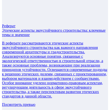
Реферат
Этические аспекты экоустойчивого строительства: ключевые
темы и значение
В реферате рассматриваются этические аспекты
экоустойчивого строительства как важного направления
современной архитектуры и градостроительства.
Анализируются основные понятия, связанные с
экологической ответственностью в строительной отрасли, а
также основные проблемы, возникающие при реализации
принципов устойчивости. Освещаются современные подходы
к решению этических дилемм, связанных с проектированием,
выбором материалов и взаимодействием с сообществами.
Особое внимание уделено нормативно-правовым аспектам,
регулирующим деятельность в сфере экоустойчивого
строительства, а также перспективам развития этических
стандартов в данной области.
Посмотреть превью