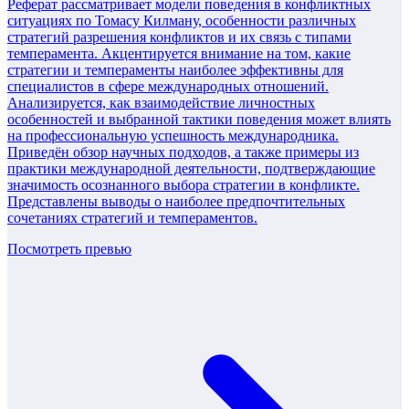
Реферат рассматривает модели поведения в конфликтных
ситуациях по Томасу Килману, особенности различных
стратегий разрешения конфликтов и их связь с типами
темперамента. Акцентируется внимание на том, какие
стратегии и темпераменты наиболее эффективны для
специалистов в сфере международных отношений.
Анализируется, как взаимодействие личностных
особенностей и выбранной тактики поведения может влиять
на профессиональную успешность международника.
Приведён обзор научных подходов, а также примеры из
практики международной деятельности, подтверждающие
значимость осознанного выбора стратегии в конфликте.
Представлены выводы о наиболее предпочтительных
сочетаниях стратегий и темпераментов.
Посмотреть превью