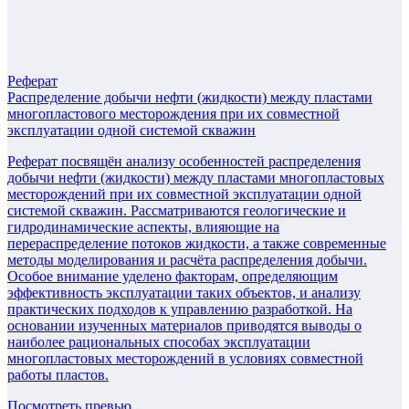
Реферат
Распределение добычи нефти (жидкости) между пластами
многопластового месторождения при их совместной
эксплуатации одной системой скважин
Реферат посвящён анализу особенностей распределения
добычи нефти (жидкости) между пластами многопластовых
месторождений при их совместной эксплуатации одной
системой скважин. Рассматриваются геологические и
гидродинамические аспекты, влияющие на
перераспределение потоков жидкости, а также современные
методы моделирования и расчёта распределения добычи.
Особое внимание уделено факторам, определяющим
эффективность эксплуатации таких объектов, и анализу
практических подходов к управлению разработкой. На
основании изученных материалов приводятся выводы о
наиболее рациональных способах эксплуатации
многопластовых месторождений в условиях совместной
работы пластов.
Посмотреть превью