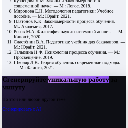
Кузнецова Л.М. Законы и закономерности в
современной науке. — М.: Логос, 2018.
Миронова Е.Н. Методология педагогики: Учебное
пособие. — М.: Юрайт, 2021.
Платонов К.К. Закономерности процесса обучения. —
М.: Академия, 2017.
Розов М.А. Философия науки: системный анализ. — М.:
Канон+, 2020.
Сластёнин В.А. Педагогика: учебник для бакалавров. —
М.: Юрайт, 2021.
Талызина Н.Ф. Психология процесса обучения. — М.:
Просвещение, 2019.
Школяр Л.В. Теория обучения: современные подходы.
— М.: Флинта, 2021.
Сгенерируйте
уникальную работу
за
минуту
По этой или любой другой теме.
Сгенерировать с AI