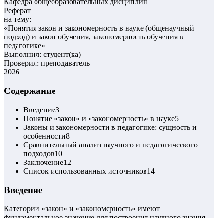
Кафедра общеобразовательных дисциплин
Реферат
на тему:
«
Понятия закон и закономерность в науке (общенаучный
подход) и закон обучения, закономерность обучения в
педагогике
»
Выполнил: студент(ка)
Проверил: преподаватель
2026
Содержание
Введение
3
Понятие «закон» и «закономерность» в науке
5
Законы и закономерности в педагогике: сущность и
особенности
8
Сравнительный анализ научного и педагогического
подходов
10
Заключение
12
Список использованных источников
14
Введение
Категории «закон» и «закономерность» имеют
фундаментальное значение для построения научного знания,