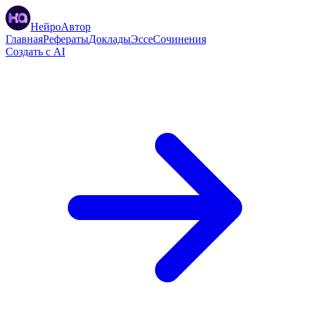
НейроАвтор
Главная
Рефераты
Доклады
Эссе
Сочинения
Создать с AI