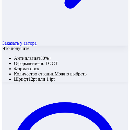
Заказать у автора
Что получите
Антиплагиат
80%+
Оформление
по ГОСТ
Формат
.docx
Количество страниц
Можно выбрать
Шрифт
12pt или 14pt