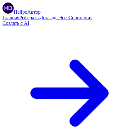
НейроАвтор
Главная
Рефераты
Доклады
Эссе
Сочинения
Создать с AI