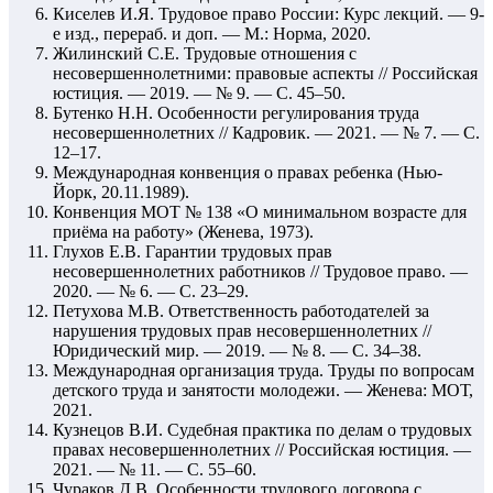
Киселев И.Я. Трудовое право России: Курс лекций. — 9-
е изд., перераб. и доп. — М.: Норма, 2020.
Жилинский С.Е. Трудовые отношения с
несовершеннолетними: правовые аспекты // Российская
юстиция. — 2019. — № 9. — С. 45–50.
Бутенко Н.Н. Особенности регулирования труда
несовершеннолетних // Кадровик. — 2021. — № 7. — С.
12–17.
Международная конвенция о правах ребенка (Нью-
Йорк, 20.11.1989).
Конвенция МОТ № 138 «О минимальном возрасте для
приёма на работу» (Женева, 1973).
Глухов Е.В. Гарантии трудовых прав
несовершеннолетних работников // Трудовое право. —
2020. — № 6. — С. 23–29.
Петухова М.В. Ответственность работодателей за
нарушения трудовых прав несовершеннолетних //
Юридический мир. — 2019. — № 8. — С. 34–38.
Международная организация труда. Труды по вопросам
детского труда и занятости молодежи. — Женева: МОТ,
2021.
Кузнецов В.И. Судебная практика по делам о трудовых
правах несовершеннолетних // Российская юстиция. —
2021. — № 11. — С. 55–60.
Чураков Д.В. Особенности трудового договора с