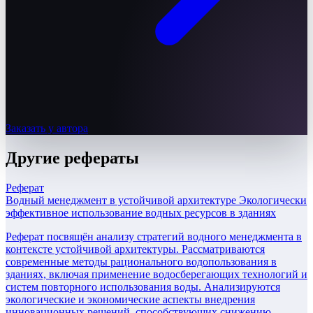
Заказать у автора
Другие
рефераты
Реферат
Водный менеджмент в устойчивой архитектуре Экологически
эффективное использование водных ресурсов в зданиях
Реферат посвящён анализу стратегий водного менеджмента в
контексте устойчивой архитектуры. Рассматриваются
современные методы рационального водопользования в
зданиях, включая применение водосберегающих технологий и
систем повторного использования воды. Анализируются
экологические и экономические аспекты внедрения
инновационных решений, способствующих снижению