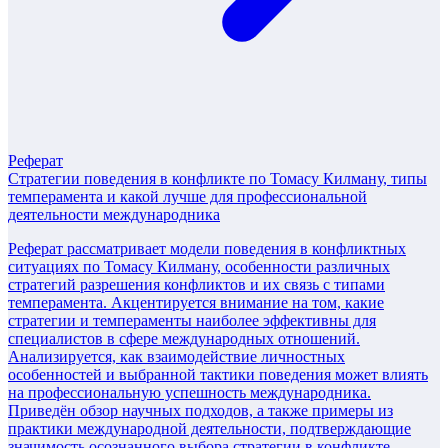
Реферат
Стратегии поведения в конфликте по Томасу Килману, типы
темперамента и какой лучше для профессиональной
деятельности международника
Реферат рассматривает модели поведения в конфликтных
ситуациях по Томасу Килману, особенности различных
стратегий разрешения конфликтов и их связь с типами
темперамента. Акцентируется внимание на том, какие
стратегии и темпераменты наиболее эффективны для
специалистов в сфере международных отношений.
Анализируется, как взаимодействие личностных
особенностей и выбранной тактики поведения может влиять
на профессиональную успешность международника.
Приведён обзор научных подходов, а также примеры из
практики международной деятельности, подтверждающие
значимость осознанного выбора стратегии в конфликте.