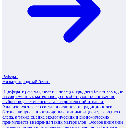
Реферат
Низкоуглеродный бетон
В реферате рассматривается низкоуглеродный бетон как один
из современных материалов, способствующих снижению
выбросов углекислого газа в строительной отрасли.
Анализируются его состав и отличия от традиционного
бетона, вопросы производства с минимизацией углеродного
следа, а также оценка экологических и экономических
преимуществ внедрения таких материалов. Особое внимание
уделено примерам применения низкоуглеродного бетона в