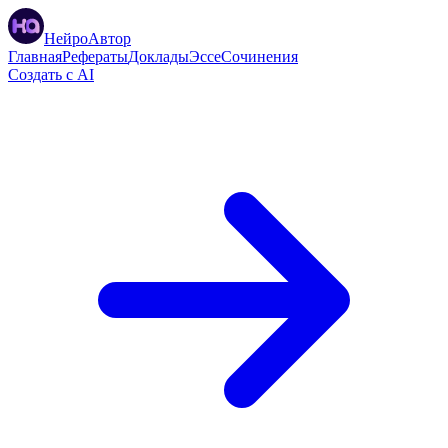
НейроАвтор
Главная
Рефераты
Доклады
Эссе
Сочинения
Создать с AI