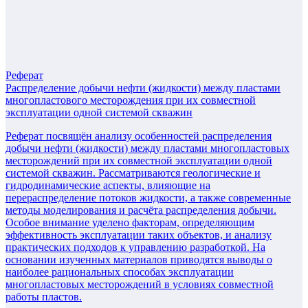
Реферат
Распределение добычи нефти (жидкости) между пластами
многопластового месторождения при их совместной
эксплуатации одной системой скважин
Реферат посвящён анализу особенностей распределения
добычи нефти (жидкости) между пластами многопластовых
месторождений при их совместной эксплуатации одной
системой скважин. Рассматриваются геологические и
гидродинамические аспекты, влияющие на
перераспределение потоков жидкости, а также современные
методы моделирования и расчёта распределения добычи.
Особое внимание уделено факторам, определяющим
эффективность эксплуатации таких объектов, и анализу
практических подходов к управлению разработкой. На
основании изученных материалов приводятся выводы о
наиболее рациональных способах эксплуатации
многопластовых месторождений в условиях совместной
работы пластов.