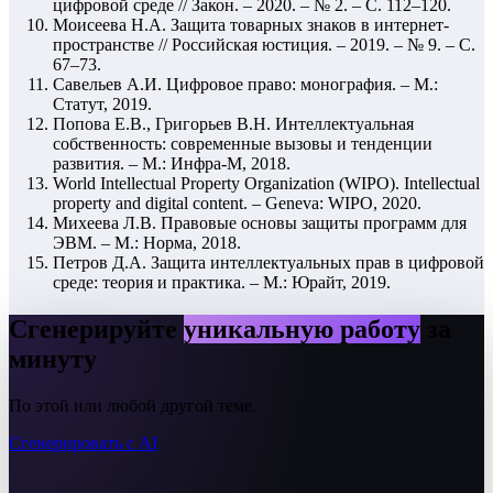
цифровой среде // Закон. – 2020. – № 2. – С. 112–120.
Моисеева Н.А. Защита товарных знаков в интернет-
пространстве // Российская юстиция. – 2019. – № 9. – С.
67–73.
Савельев А.И. Цифровое право: монография. – М.:
Статут, 2019.
Попова Е.В., Григорьев В.Н. Интеллектуальная
собственность: современные вызовы и тенденции
развития. – М.: Инфра-М, 2018.
World Intellectual Property Organization (WIPO). Intellectual
property and digital content. – Geneva: WIPO, 2020.
Михеева Л.В. Правовые основы защиты программ для
ЭВМ. – М.: Норма, 2018.
Петров Д.А. Защита интеллектуальных прав в цифровой
среде: теория и практика. – М.: Юрайт, 2019.
Сгенерируйте
уникальную работу
за
минуту
По этой или любой другой теме.
Сгенерировать с AI