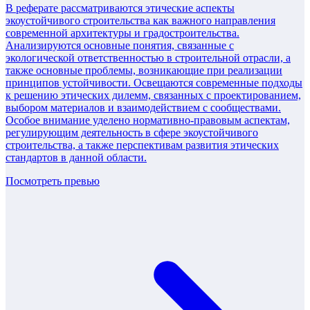
В реферате рассматриваются этические аспекты
экоустойчивого строительства как важного направления
современной архитектуры и градостроительства.
Анализируются основные понятия, связанные с
экологической ответственностью в строительной отрасли, а
также основные проблемы, возникающие при реализации
принципов устойчивости. Освещаются современные подходы
к решению этических дилемм, связанных с проектированием,
выбором материалов и взаимодействием с сообществами.
Особое внимание уделено нормативно-правовым аспектам,
регулирующим деятельность в сфере экоустойчивого
строительства, а также перспективам развития этических
стандартов в данной области.
Посмотреть превью