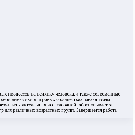
вых процессов на психику человека, а также современные
льной динамики в игровых сообществах, механизмам
результаты актуальных исследований, обосновывается
р для различных возрастных групп. Завершается работа