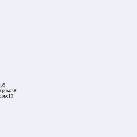
гр
5
гроков
8
овье
10