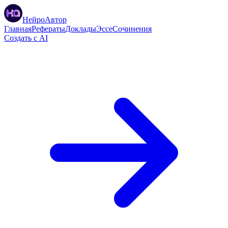
НейроАвтор
Главная
Рефераты
Доклады
Эссе
Сочинения
Создать с AI