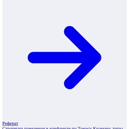
Реферат
Стратегии поведения в конфликте по Томасу Килману, типы