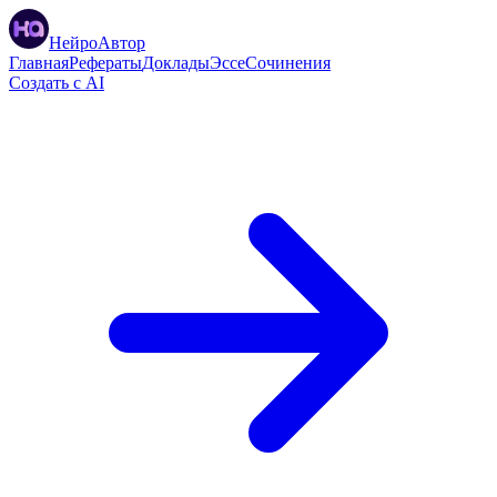
НейроАвтор
Главная
Рефераты
Доклады
Эссе
Сочинения
Создать с AI