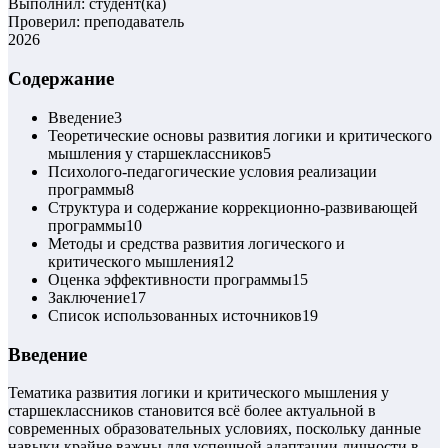
Выполнил: студент(ка)
Проверил: преподаватель
2026
Содержание
Введение
3
Теоретические основы развития логики и критического
мышления у старшеклассников
5
Психолого-педагогические условия реализации
программы
8
Структура и содержание коррекционно-развивающей
программы
10
Методы и средства развития логического и
критического мышления
12
Оценка эффективности программы
15
Заключение
17
Список использованных источников
19
Введение
Тематика развития логики и критического мышления у
старшеклассников становится всё более актуальной в
современных образовательных условиях, поскольку данные
навыки крайне важны для успешной адаптации личности в