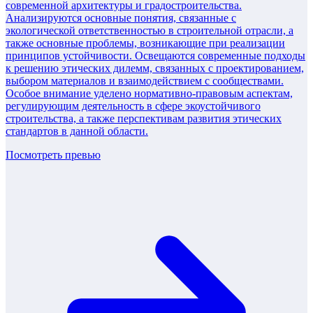
современной архитектуры и градостроительства.
Анализируются основные понятия, связанные с
экологической ответственностью в строительной отрасли, а
также основные проблемы, возникающие при реализации
принципов устойчивости. Освещаются современные подходы
к решению этических дилемм, связанных с проектированием,
выбором материалов и взаимодействием с сообществами.
Особое внимание уделено нормативно-правовым аспектам,
регулирующим деятельность в сфере экоустойчивого
строительства, а также перспективам развития этических
стандартов в данной области.
Посмотреть превью