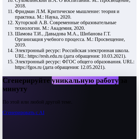
Сухомлинский В.А. О воспитании. М.: Просвещение,
2018.
Фридман Л.М. Критическое мышление: теория и
практика. М.: Наука, 2020.
Хуторской А.В. Современные образовательные
технологии. М.: Академия, 2020.
Шамова Т.И., Давыдова М.А., Шибанова Г.Т.
Организация учебного процесса. М.: Просвещение,
2019.
Электронный ресурс: Российская электронная школа.
URL: https://resh.edu.ru (дата обращения: 10.03.2021).
Электронный ресурс: ФГОС общего образования. URL:
https://fgos.ru (дата обращения: 12.05.2021).
Сгенерируйте
уникальную работу
за
минуту
По этой или любой другой теме.
Сгенерировать с AI