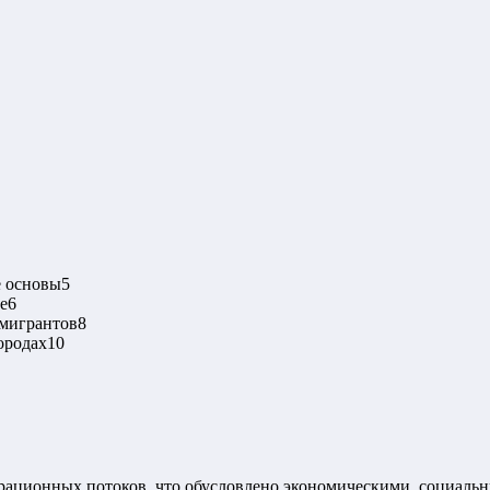
е основы
5
е
6
 мигрантов
8
ородах
10
рационных потоков, что обусловлено экономическими, социаль