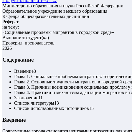
Получить полный текст →
Министерство образования и науки Российской Федерации
Образовательное учреждение высшего образования
Кафедра общеобразовательных дисциплин
Реферат
на тему:
«
Социальные проблемы мигрантов в городской среде
»
Выполнил: студент(ка)
Проверил: преподаватель
2026
Содержание
Введение
3
Глава 1. Социальные проблемы мигрантов: теоретически
Глава 2. Основные трудности мигрантов в городской сред
Глава 3. Причины возникновения социальных проблем у
Глава 4. Практики и механизмы адаптации мигрантов в г
Заключение
11
Список литературы
13
Список использованных источников
15
Введение
Современные города становятся центрами притяжения для миг