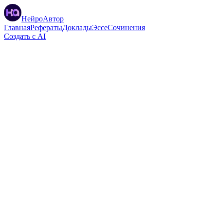
НейроАвтор
Главная
Рефераты
Доклады
Эссе
Сочинения
Создать с AI