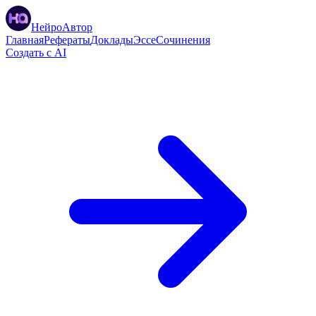
НейроАвтор
Главная
Рефераты
Доклады
Эссе
Сочинения
Создать с AI