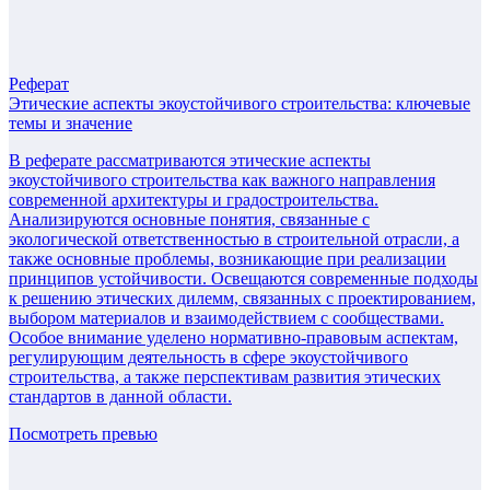
Реферат
Этические аспекты экоустойчивого строительства: ключевые
темы и значение
В реферате рассматриваются этические аспекты
экоустойчивого строительства как важного направления
современной архитектуры и градостроительства.
Анализируются основные понятия, связанные с
экологической ответственностью в строительной отрасли, а
также основные проблемы, возникающие при реализации
принципов устойчивости. Освещаются современные подходы
к решению этических дилемм, связанных с проектированием,
выбором материалов и взаимодействием с сообществами.
Особое внимание уделено нормативно-правовым аспектам,
регулирующим деятельность в сфере экоустойчивого
строительства, а также перспективам развития этических
стандартов в данной области.
Посмотреть превью