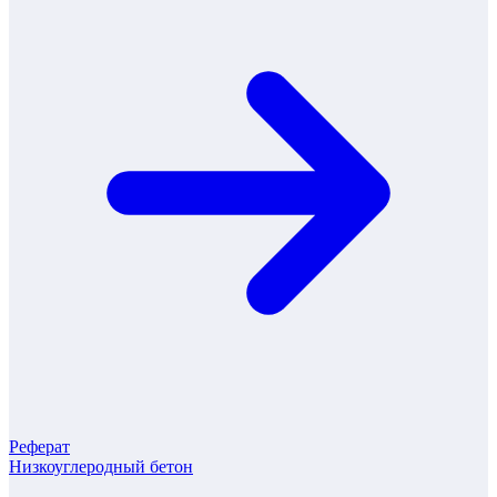
Реферат
Низкоуглеродный бетон