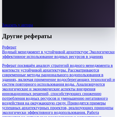
Заказать у автора
Другие
рефераты
Реферат
Водный менеджмент в устойчивой архитектуре Экологически
эффективное использование водных ресурсов в зданиях
Реферат посвящён анализу стратегий водного менеджмента в
контексте устойчивой архитектуры. Рассматриваются
современные методы рационального водопользования в
зданиях, включая применение водосберегающих технологий и
систем повторного использования воды. Анализируются
экологические и экономические аспекты внедрения
инновационных решений, способствующих снижению
потребления водных ресурсов и уменьшению негативного
воздействия на окружающую среду. Приводятся примеры
успешных архитектурных проектов, реализующих принципы
экологически эффективного водопользования. Работа