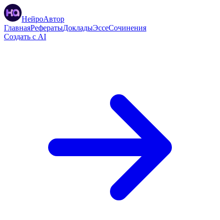
НейроАвтор
Главная
Рефераты
Доклады
Эссе
Сочинения
Создать с AI