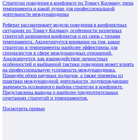
Стратегии поведения в конфликте по Томасу Килману, типы
темперамента и какой лучше для профессиональной
деятельности международника
Реферат рассматривает модели поведения в конфликтных
ситуациях по Томасу Килману, особенности различных
стратегий разрешения конфликтов и их связь с типами
темперамента. Акцентируется внимание на том, какие
стратегии и темпераменты наиболее эффективны для
специалистов в сфере международных отношений.
Анализируется, как взаимодействие личностных
особенностей и выбранной тактики поведения может влиять
на профессиональную успешность международника.
Приведён обзор научных подходов, а также примеры из
практики международной деятельности, подтверждающие
значимость осознанного выбора стратегии в конфликте.
Представлены выводы о наиболее предпочтительных
сочетаниях стратегий и темпераментов.
Посмотреть превью