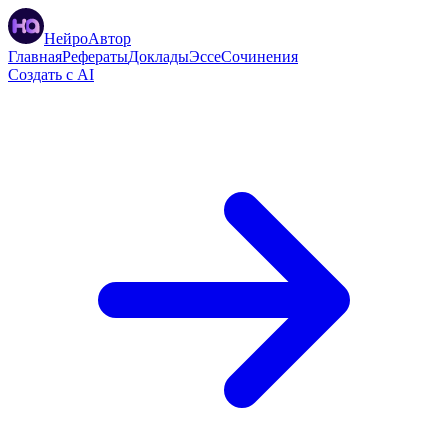
НейроАвтор
Главная
Рефераты
Доклады
Эссе
Сочинения
Создать с AI