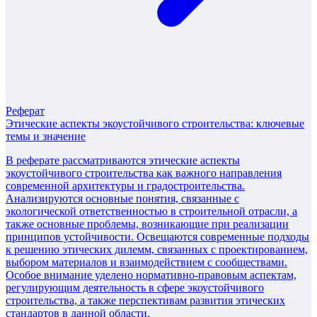
Реферат
Этические аспекты экоустойчивого строительства: ключевые
темы и значение
В реферате рассматриваются этические аспекты
экоустойчивого строительства как важного направления
современной архитектуры и градостроительства.
Анализируются основные понятия, связанные с
экологической ответственностью в строительной отрасли, а
также основные проблемы, возникающие при реализации
принципов устойчивости. Освещаются современные подходы
к решению этических дилемм, связанных с проектированием,
выбором материалов и взаимодействием с сообществами.
Особое внимание уделено нормативно-правовым аспектам,
регулирующим деятельность в сфере экоустойчивого
строительства, а также перспективам развития этических
стандартов в данной области.