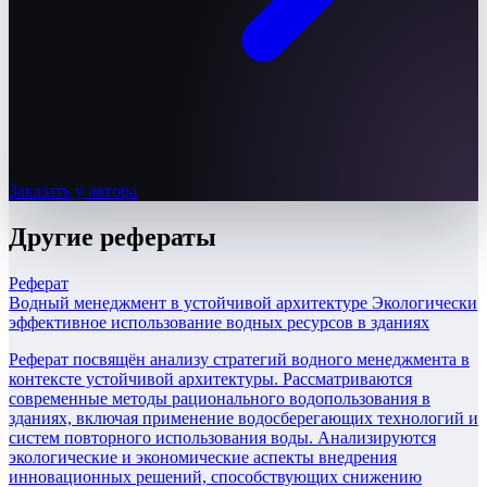
Заказать у автора
Другие
рефераты
Реферат
Водный менеджмент в устойчивой архитектуре Экологически
эффективное использование водных ресурсов в зданиях
Реферат посвящён анализу стратегий водного менеджмента в
контексте устойчивой архитектуры. Рассматриваются
современные методы рационального водопользования в
зданиях, включая применение водосберегающих технологий и
систем повторного использования воды. Анализируются
экологические и экономические аспекты внедрения
инновационных решений, способствующих снижению