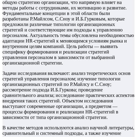
общую стратегию организации, что напрямую влияет на
методы работы с сотрудниками, их мотивацию и развитие.
Фундаментальные концепции в этой области были
разработаны Р.Майлсом, С.Сноу и И.Б.Гурковым, которые
предложили различные типологии организационных
стратегий и соответствующие им подходы к управлению
персоналом. Актуальность темы обусловлена необходимостью
адаптации HR-стратегий к меняющимся условиям рынка и
внутренним целям компаний. Цель работы — выявить
специфику формирования и реализации стратегий
управления персоналом в зависимости от выбранной
организационной стратегии.
Задачи исследования включают: анализ теоретических основ
стратегий управления персоналом; изучение типологии
организационных стратегий по Р.Майлсу и С.Сноу;
рассмотрение подхода И.Б.Гуркова; проведение
сравнительного анализа; исследование практических аспектов
внедрения таких стратегий. Объектом исследования
выступают современные организации, а предметом —
процессы формирования и реализации HR-стратегий в
зависимости от типа организационной стратегии.
В качестве методов используются анализ научной литературы,
сравнительный и системный подходы, а также изучение