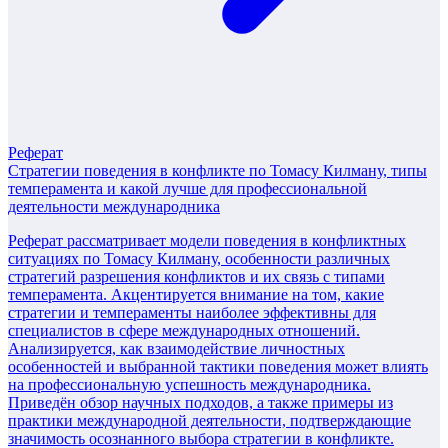
Реферат
Стратегии поведения в конфликте по Томасу Килману, типы
темперамента и какой лучше для профессиональной
деятельности международника
Реферат рассматривает модели поведения в конфликтных
ситуациях по Томасу Килману, особенности различных
стратегий разрешения конфликтов и их связь с типами
темперамента. Акцентируется внимание на том, какие
стратегии и темпераменты наиболее эффективны для
специалистов в сфере международных отношений.
Анализируется, как взаимодействие личностных
особенностей и выбранной тактики поведения может влиять
на профессиональную успешность международника.
Приведён обзор научных подходов, а также примеры из
практики международной деятельности, подтверждающие
значимость осознанного выбора стратегии в конфликте.