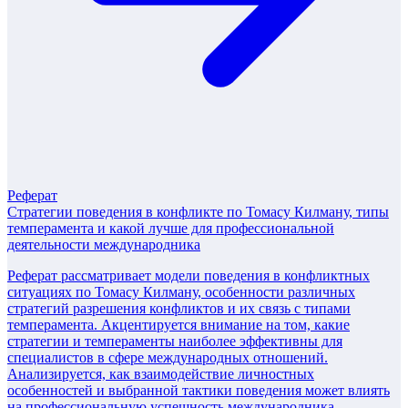
Реферат
Стратегии поведения в конфликте по Томасу Килману, типы
темперамента и какой лучше для профессиональной
деятельности международника
Реферат рассматривает модели поведения в конфликтных
ситуациях по Томасу Килману, особенности различных
стратегий разрешения конфликтов и их связь с типами
темперамента. Акцентируется внимание на том, какие
стратегии и темпераменты наиболее эффективны для
специалистов в сфере международных отношений.
Анализируется, как взаимодействие личностных
особенностей и выбранной тактики поведения может влиять
на профессиональную успешность международника.