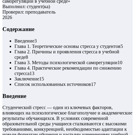
саморегуляции в учебной среде
»
Выполнил: студент(ка)
Проверил: преподаватель
2026
Содержание
Введение
3
Глава 1. Теоретические основы стресса у студентов
5
Глава 2. Причины и проявления стресса в учебной
среде
8
Глава 3. Методы психологической саморегуляции
10
Глава 4. Практические рекомендации по снижению
стресса
13
Заключение
15
Список использованных источников
17
Введение
Студенческий стресс — один из ключевых факторов,
влияющих на психологическое благополучие и академические
результаты обучающихся. В условиях современной
образовательной среды учащиеся сталкиваются с высокими
требованиями, конкуренцией, необходимостью адаптации к
новым форматам обучения и частыми изменениями учебной