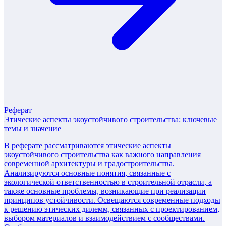
Реферат
Этические аспекты экоустойчивого строительства: ключевые
темы и значение
В реферате рассматриваются этические аспекты
экоустойчивого строительства как важного направления
современной архитектуры и градостроительства.
Анализируются основные понятия, связанные с
экологической ответственностью в строительной отрасли, а
также основные проблемы, возникающие при реализации
принципов устойчивости. Освещаются современные подходы
к решению этических дилемм, связанных с проектированием,
выбором материалов и взаимодействием с сообществами.