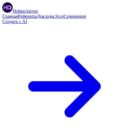
НейроАвтор
Главная
Рефераты
Доклады
Эссе
Сочинения
Создать с AI