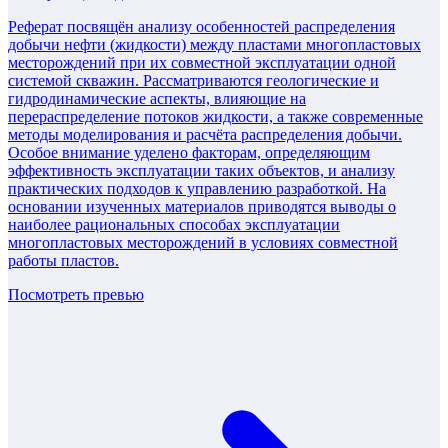
Реферат посвящён анализу особенностей распределения
добычи нефти (жидкости) между пластами многопластовых
месторождений при их совместной эксплуатации одной
системой скважин. Рассматриваются геологические и
гидродинамические аспекты, влияющие на
перераспределение потоков жидкости, а также современные
методы моделирования и расчёта распределения добычи.
Особое внимание уделено факторам, определяющим
эффективность эксплуатации таких объектов, и анализу
практических подходов к управлению разработкой. На
основании изученных материалов приводятся выводы о
наиболее рациональных способах эксплуатации
многопластовых месторождений в условиях совместной
работы пластов.
Посмотреть превью