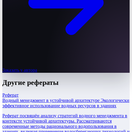
Заказать у автора
Другие
рефераты
Реферат
Водный менеджмент в устойчивой архитектуре Экологически
эффективное использование водных ресурсов в зданиях
Реферат посвящён анализу стратегий водного менеджмента в
контексте устойчивой архитектуры. Рассматриваются
современные методы рационального водопользования в
зданиях, включая применение водосберегающих технологий и