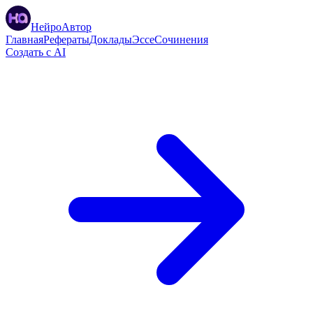
НейроАвтор
Главная
Рефераты
Доклады
Эссе
Сочинения
Создать с AI