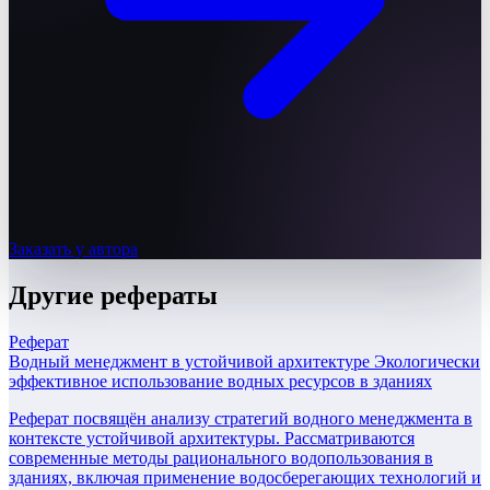
Заказать у автора
Другие
рефераты
Реферат
Водный менеджмент в устойчивой архитектуре Экологически
эффективное использование водных ресурсов в зданиях
Реферат посвящён анализу стратегий водного менеджмента в
контексте устойчивой архитектуры. Рассматриваются
современные методы рационального водопользования в
зданиях, включая применение водосберегающих технологий и