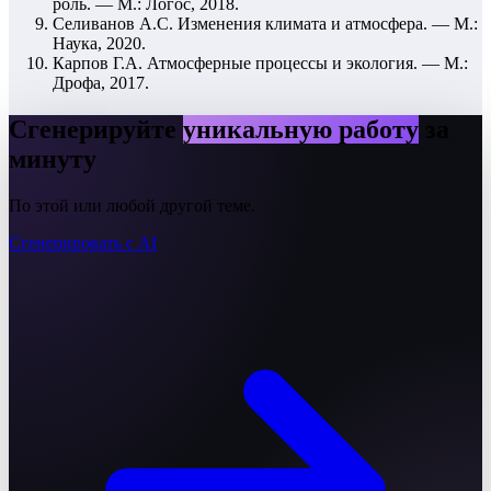
роль. — М.: Логос, 2018.
Селиванов А.С. Изменения климата и атмосфера. — М.:
Наука, 2020.
Карпов Г.А. Атмосферные процессы и экология. — М.:
Дрофа, 2017.
Сгенерируйте
уникальную работу
за
минуту
По этой или любой другой теме.
Сгенерировать с AI