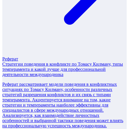
Реферат
Стратегии поведения в конфликте по Томасу Килману, типы
темперамента и какой лучше для профессиональной
деятельности международника
Реферат рассматривает модели поведения в конфликтных
ситуациях по Томасу Килману, особенности различных
стратегий разрешения конфликтов и их связь с типами
темперамента. Акцентируется внимание на том, какие
стратегии и темпераменты наиболее эффективны для
специалистов в сфере международных отношений.
Анализируется, как взаимодействие личностных
особенностей и выбранной тактики поведения может влиять
на профессиональную успешность международника.