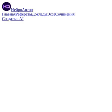
НейроАвтор
Главная
Рефераты
Доклады
Эссе
Сочинения
Создать с AI