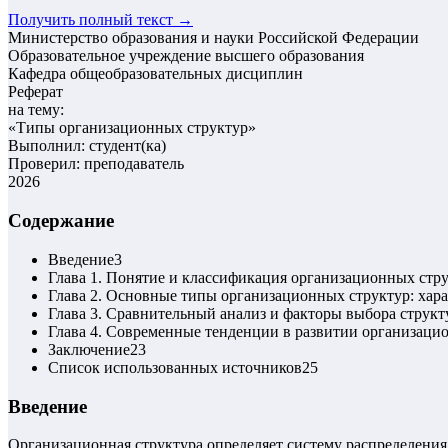
Получить полный текст →
Министерство образования и науки Российской Федерации
Образовательное учреждение высшего образования
Кафедра общеобразовательных дисциплин
Реферат
на тему:
«
Типы организационных структур
»
Выполнил: студент(ка)
Проверил: преподаватель
2026
Содержание
Введение
3
Глава 1. Понятие и классификация организационных стр
Глава 2. Основные типы организационных структур: хар
Глава 3. Сравнительный анализ и факторы выбора струк
Глава 4. Современные тенденции в развитии организаци
Заключение
23
Список использованных источников
25
Введение
Организационная структура определяет систему распределения