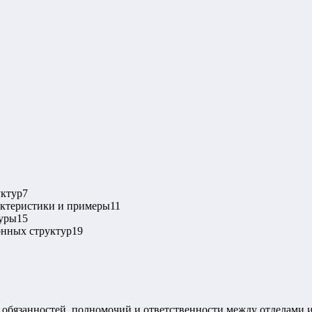
уктур
7
актеристики и примеры
11
туры
15
онных структур
19
 обязанностей, полномочий и ответственности между отделами 