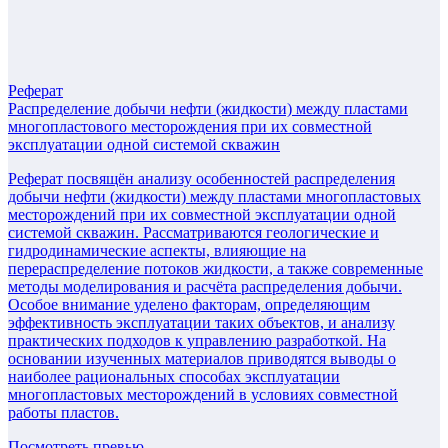
Реферат
Распределение добычи нефти (жидкости) между пластами
многопластового месторождения при их совместной
эксплуатации одной системой скважин
Реферат посвящён анализу особенностей распределения
добычи нефти (жидкости) между пластами многопластовых
месторождений при их совместной эксплуатации одной
системой скважин. Рассматриваются геологические и
гидродинамические аспекты, влияющие на
перераспределение потоков жидкости, а также современные
методы моделирования и расчёта распределения добычи.
Особое внимание уделено факторам, определяющим
эффективность эксплуатации таких объектов, и анализу
практических подходов к управлению разработкой. На
основании изученных материалов приводятся выводы о
наиболее рациональных способах эксплуатации
многопластовых месторождений в условиях совместной
работы пластов.
Посмотреть превью