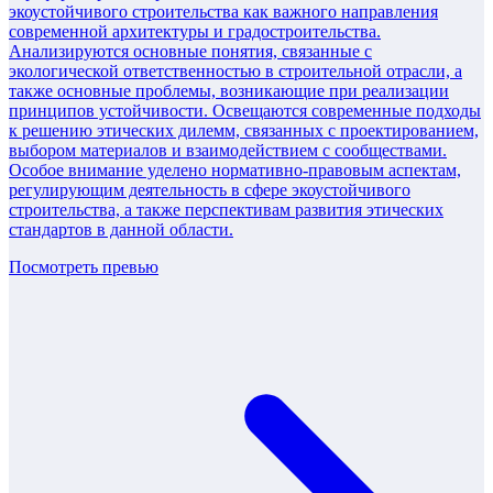
экоустойчивого строительства как важного направления
современной архитектуры и градостроительства.
Анализируются основные понятия, связанные с
экологической ответственностью в строительной отрасли, а
также основные проблемы, возникающие при реализации
принципов устойчивости. Освещаются современные подходы
к решению этических дилемм, связанных с проектированием,
выбором материалов и взаимодействием с сообществами.
Особое внимание уделено нормативно-правовым аспектам,
регулирующим деятельность в сфере экоустойчивого
строительства, а также перспективам развития этических
стандартов в данной области.
Посмотреть превью