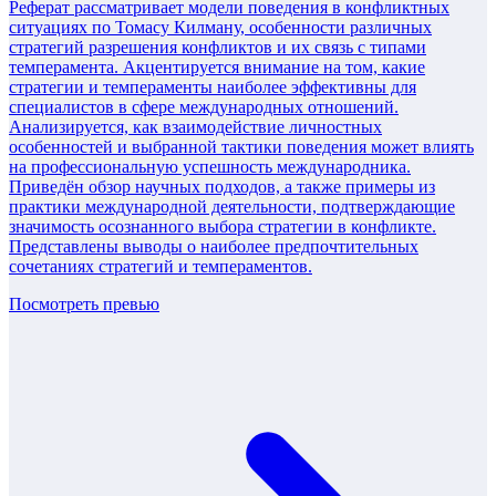
Реферат рассматривает модели поведения в конфликтных
ситуациях по Томасу Килману, особенности различных
стратегий разрешения конфликтов и их связь с типами
темперамента. Акцентируется внимание на том, какие
стратегии и темпераменты наиболее эффективны для
специалистов в сфере международных отношений.
Анализируется, как взаимодействие личностных
особенностей и выбранной тактики поведения может влиять
на профессиональную успешность международника.
Приведён обзор научных подходов, а также примеры из
практики международной деятельности, подтверждающие
значимость осознанного выбора стратегии в конфликте.
Представлены выводы о наиболее предпочтительных
сочетаниях стратегий и темпераментов.
Посмотреть превью