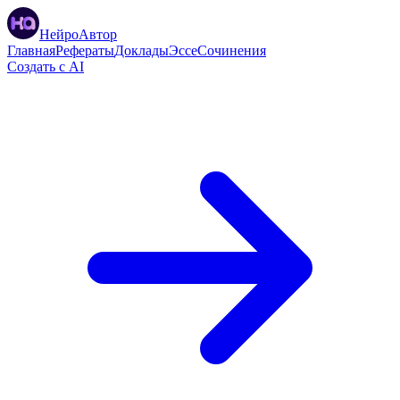
НейроАвтор
Главная
Рефераты
Доклады
Эссе
Сочинения
Создать с AI