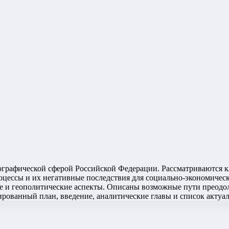
мографической сферой Российской Федерации. Рассматриваются 
цессы и их негативные последствия для социально-экономическ
е и геополитические аспекты. Описаны возможные пути преодол
ированный план, введение, аналитические главы и список актуа