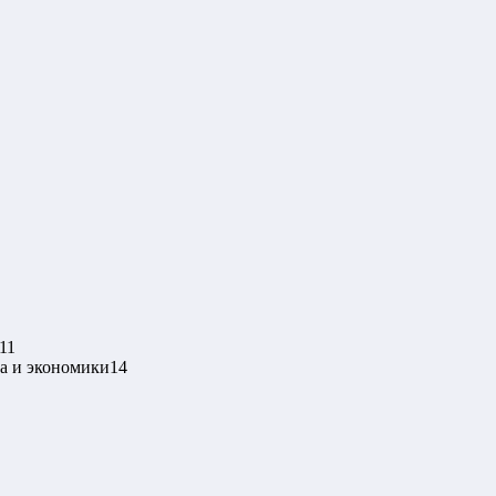
11
ва и экономики
14