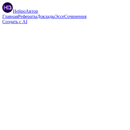
НейроАвтор
Главная
Рефераты
Доклады
Эссе
Сочинения
Создать с AI