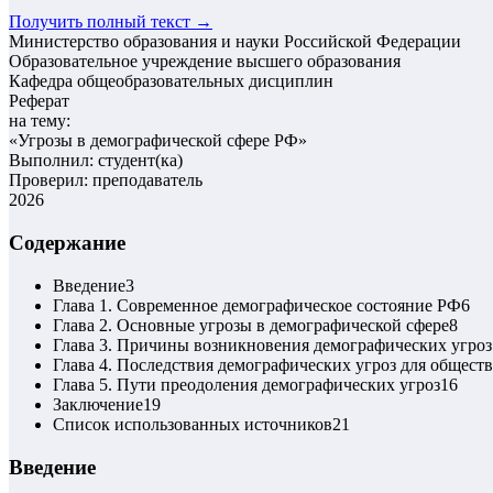
Получить полный текст →
Министерство образования и науки Российской Федерации
Образовательное учреждение высшего образования
Кафедра общеобразовательных дисциплин
Реферат
на тему:
«
Угрозы в демографической сфере РФ
»
Выполнил: студент(ка)
Проверил: преподаватель
2026
Содержание
Введение
3
Глава 1. Современное демографическое состояние РФ
6
Глава 2. Основные угрозы в демографической сфере
8
Глава 3. Причины возникновения демографических угроз
Глава 4. Последствия демографических угроз для общест
Глава 5. Пути преодоления демографических угроз
16
Заключение
19
Список использованных источников
21
Введение