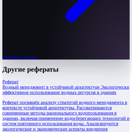
Заказать у автора
Другие
рефераты
Реферат
Водный менеджмент в устойчивой архитектуре Экологически
эффективное использование водных ресурсов в зданиях
Реферат посвящён анализу стратегий водного менеджмента в
контексте устойчивой архитектуры. Рассматриваются
современные методы рационального водопользования в
зданиях, включая применение водосберегающих технологий и
систем повторного использования воды. Анализируются
экологические и экономические аспекты внедрения