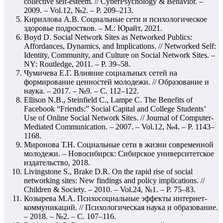
collective self-esteem. // CyberPsychology & Behavior. –
2009. – Vol.12, №2. – P. 209–213.
Кириллова А.В. Социальные сети и психологическое
здоровье подростков. – М.: Юрайт, 2021.
Boyd D. Social Network Sites as Networked Publics:
Affordances, Dynamics, and Implications. // Networked Self:
Identity, Community, and Culture on Social Network Sites. –
NY: Routledge, 2011. – P. 39–58.
Чумичева Е.Г. Влияние социальных сетей на
формирование ценностей молодежи. // Образование и
наука. – 2017. – №9. – С. 112–122.
Ellison N.B., Steinfield C., Lampe C. The Benefits of
Facebook “Friends:” Social Capital and College Students’
Use of Online Social Network Sites. // Journal of Computer-
Mediated Communication. – 2007. – Vol.12, №4. – P. 1143–
1168.
Миронова Т.Н. Социальные сети в жизни современной
молодежи. – Новосибирск: Сибирское университетское
издательство, 2018.
Livingstone S., Brake D.R. On the rapid rise of social
networking sites: New findings and policy implications. //
Children & Society. – 2010. – Vol.24, №1. – P. 75–83.
Козырева М.А. Психосоциальные эффекты интернет-
коммуникаций. // Психологическая наука и образование.
– 2018. – №2. – С. 107–116.