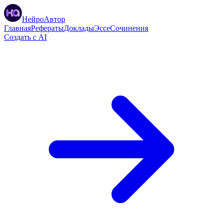
НейроАвтор
Главная
Рефераты
Доклады
Эссе
Сочинения
Создать с AI